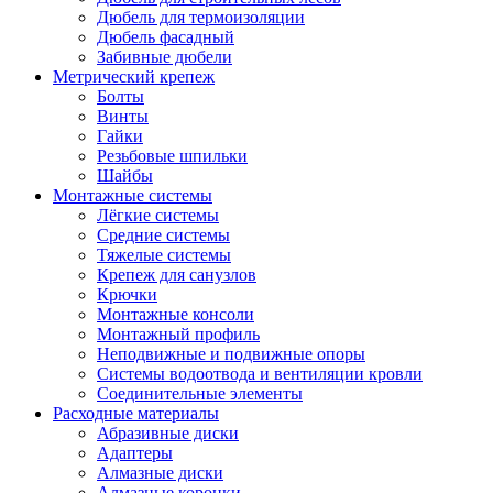
Дюбель для термоизоляции
Дюбель фасадный
Забивные дюбели
Метрический крепеж
Болты
Винты
Гайки
Резьбовые шпильки
Шайбы
Монтажные системы
Лёгкие системы
Средние системы
Тяжелые системы
Крепеж для санузлов
Крючки
Монтажные консоли
Монтажный профиль
Неподвижные и подвижные опоры
Системы водоотвода и вентиляции кровли
Соединительные элементы
Расходные материалы
Абразивные диски
Адаптеры
Алмазные диски
Алмазные коронки