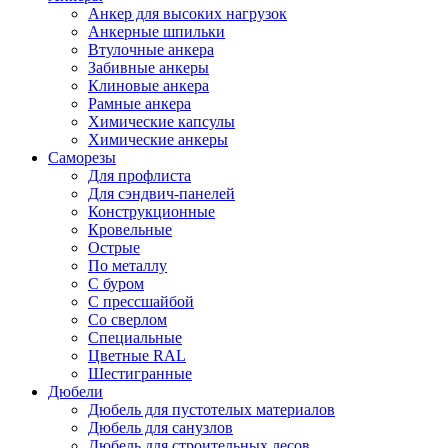
Анкер для высоких нагрузок
Анкерные шпильки
Втулочные анкера
Забивные анкеры
Клиновые анкера
Рамные анкера
Химические капсулы
Химические анкеры
Саморезы
Для профлиста
Для сэндвич-панелей
Конструкционные
Кровельные
Острые
По металлу
С буром
С прессшайбой
Со сверлом
Специальные
Цветные RAL
Шестигранные
Дюбели
Дюбель для пустотелых материалов
Дюбель для санузлов
Дюбель для строительных лесов