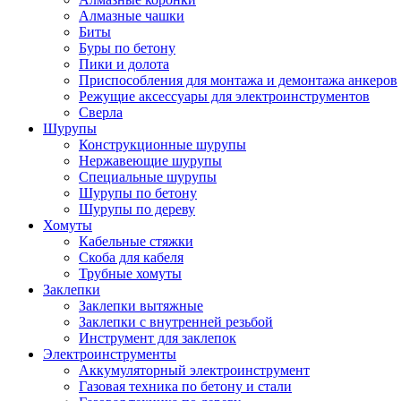
Алмазные чашки
Биты
Буры по бетону
Пики и долота
Приспособления для монтажа и демонтажа анкеров
Режущие аксессуары для электроинструментов
Сверла
Шурупы
Конструкционные шурупы
Нержавеющие шурупы
Специальные шурупы
Шурупы по бетону
Шурупы по дереву
Хомуты
Кабельные стяжки
Скоба для кабеля
Трубные хомуты
Заклепки
Заклепки вытяжные
Заклепки с внутренней резьбой
Инструмент для заклепок
Электроинструменты
Аккумуляторный электроинструмент
Газовая техника по бетону и стали