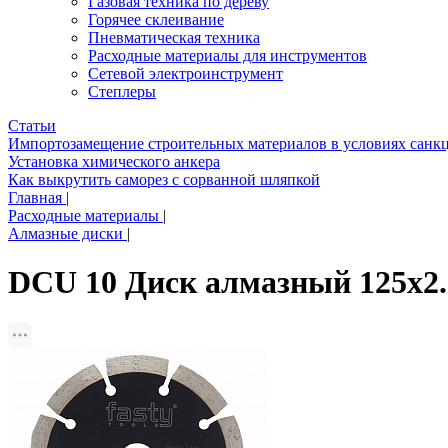
Газовая техника по дереву
Горячее склеивание
Пневматическая техника
Расходные материалы для инструментов
Сетевой электроинструмент
Степлеры
Статьи
Импортозамещение строительных материалов в условиях санк
Установка химического анкера
Как выкрутить саморез с сорванной шляпкой
Главная
|
Расходные материалы
|
Алмазные диски
|
DCU 10 Диск алмазный 125x2.6