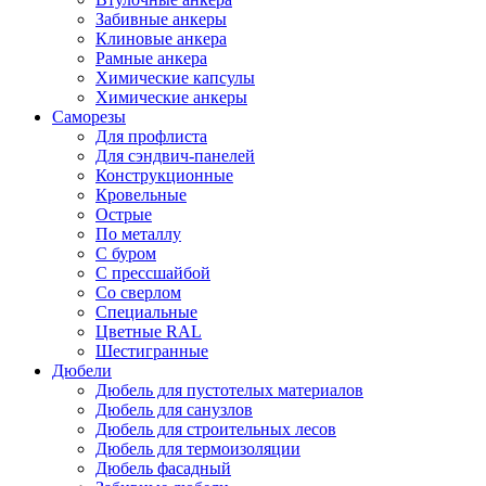
Забивные анкеры
Клиновые анкера
Рамные анкера
Химические капсулы
Химические анкеры
Саморезы
Для профлиста
Для сэндвич-панелей
Конструкционные
Кровельные
Острые
По металлу
С буром
С прессшайбой
Со сверлом
Специальные
Цветные RAL
Шестигранные
Дюбели
Дюбель для пустотелых материалов
Дюбель для санузлов
Дюбель для строительных лесов
Дюбель для термоизоляции
Дюбель фасадный