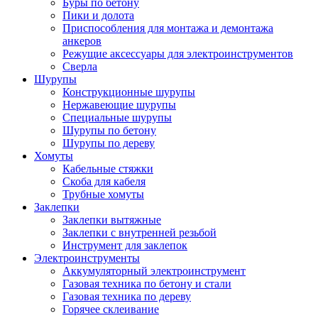
Буры по бетону
Пики и долота
Приспособления для монтажа и демонтажа
анкеров
Режущие аксессуары для электроинструментов
Сверла
Шурупы
Конструкционные шурупы
Нержавеющие шурупы
Специальные шурупы
Шурупы по бетону
Шурупы по дереву
Хомуты
Кабельные стяжки
Скоба для кабеля
Трубные хомуты
Заклепки
Заклепки вытяжные
Заклепки с внутренней резьбой
Инструмент для заклепок
Электроинструменты
Аккумуляторный электроинструмент
Газовая техника по бетону и стали
Газовая техника по дереву
Горячее склеивание