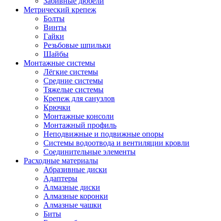
Забивные дюбели
Метрический крепеж
Болты
Винты
Гайки
Резьбовые шпильки
Шайбы
Монтажные системы
Лёгкие системы
Средние системы
Тяжелые системы
Крепеж для санузлов
Крючки
Монтажные консоли
Монтажный профиль
Неподвижные и подвижные опоры
Системы водоотвода и вентиляции кровли
Соединительные элементы
Расходные материалы
Абразивные диски
Адаптеры
Алмазные диски
Алмазные коронки
Алмазные чашки
Биты