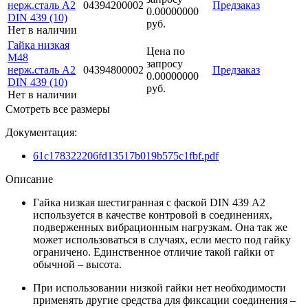
нерж.сталь A2
04394200002
Предзаказ
0.00000000
DIN 439 (10)
руб.
Нет в наличии
Гайка низкая
Цена по
M48
запросу
нерж.сталь A2
04394800002
Предзаказ
0.00000000
DIN 439 (10)
руб.
Нет в наличии
Смотреть все размеры
Документация:
61c178322206fd13517b019b575c1fbf.pdf
Описание
Гайка низкая шестигранная с фаской DIN 439 А2
используется в качестве контровой в соединениях,
подверженных вибрационным нагрузкам. Она так же
может использоваться в случаях, если место под гайку
ограничено. Единственное отличие такой гайки от
обычной – высота.
При использовании низкой гайки нет необходимости
применять другие средства для фиксации соединения –