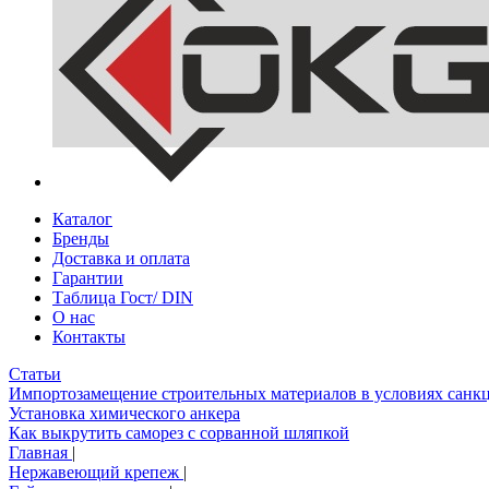
Каталог
Бренды
Доставка и оплата
Гарантии
Таблица Гост/ DIN
О нас
Контакты
Статьи
Импортозамещение строительных материалов в условиях санк
Установка химического анкера
Как выкрутить саморез с сорванной шляпкой
Главная
|
Нержавеющий крепеж
|