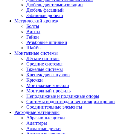
Дюбель для термоизоляции
Дюбель фасадный
Забивные дюбели
Метрический крепеж
Болты
Винты
Гайки
Резьбовые шпильки
Шайбы
Монтажные системы
Лёгкие системы
Средние системы
Тяжелые системы
Крепеж для санузлов
Крючки
Монтажные консоли
Монтажный профиль
Неподвижные и подвижные опоры
Системы водоотвода и вентиляции кровли
Соединительные элементы
Расходные материалы
Абразивные диски
Адаптеры
Алмазные диски
Алмазные коронки