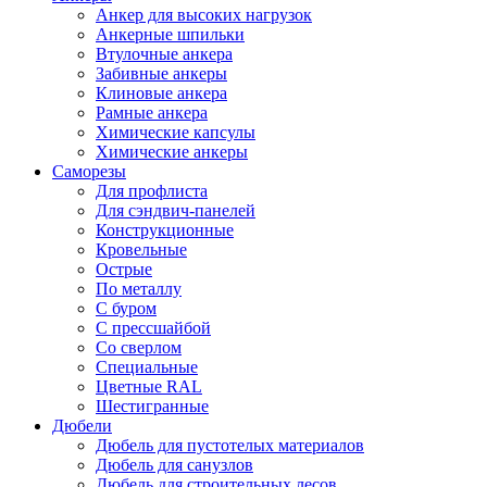
Анкер для высоких нагрузок
Анкерные шпильки
Втулочные анкера
Забивные анкеры
Клиновые анкера
Рамные анкера
Химические капсулы
Химические анкеры
Саморезы
Для профлиста
Для сэндвич-панелей
Конструкционные
Кровельные
Острые
По металлу
С буром
С прессшайбой
Со сверлом
Специальные
Цветные RAL
Шестигранные
Дюбели
Дюбель для пустотелых материалов
Дюбель для санузлов
Дюбель для строительных лесов