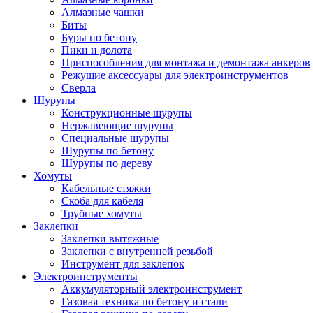
Алмазные чашки
Биты
Буры по бетону
Пики и долота
Приспособления для монтажа и демонтажа анкеров
Режущие аксессуары для электроинструментов
Сверла
Шурупы
Конструкционные шурупы
Нержавеющие шурупы
Специальные шурупы
Шурупы по бетону
Шурупы по дереву
Хомуты
Кабельные стяжки
Скоба для кабеля
Трубные хомуты
Заклепки
Заклепки вытяжные
Заклепки с внутренней резьбой
Инструмент для заклепок
Электроинструменты
Аккумуляторный электроинструмент
Газовая техника по бетону и стали