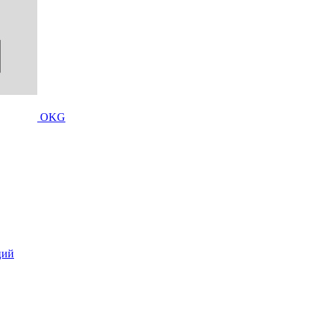
OKG
ций