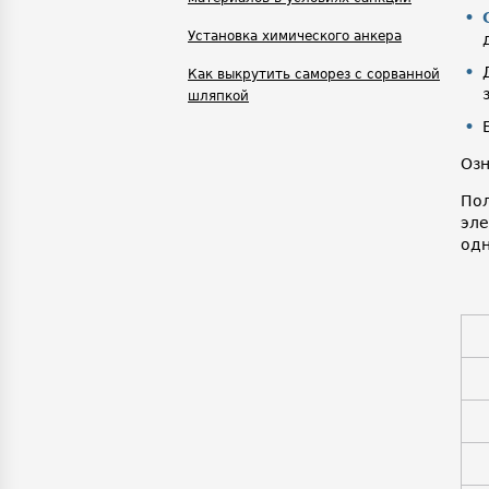
Установка химического анкера
Как выкрутить саморез с сорванной
шляпкой
Озн
Пол
эл
одн