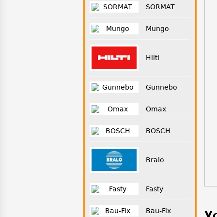
SORMAT
Mungo
Hilti
Gunnebo
Omax
BOSCH
Bralo
Fasty
Bau-Fix
У