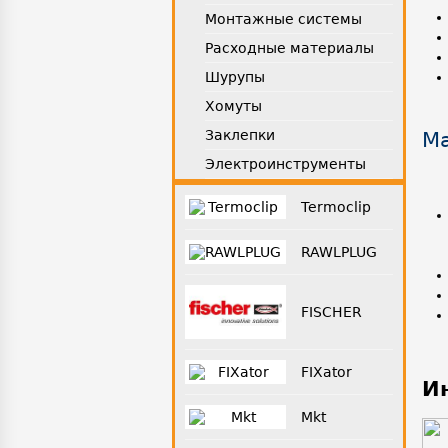
Монтажные системы
Расходные материалы
Шурупы
Хомуты
Заклепки
Ма
Электроинструменты
Termoclip
RAWLPLUG
FISCHER
FIXator
И
Mkt