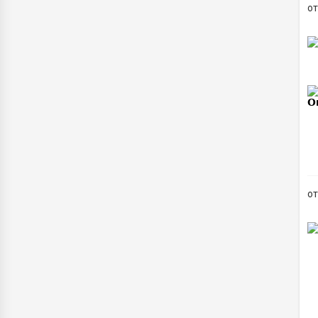
от
B
от
B