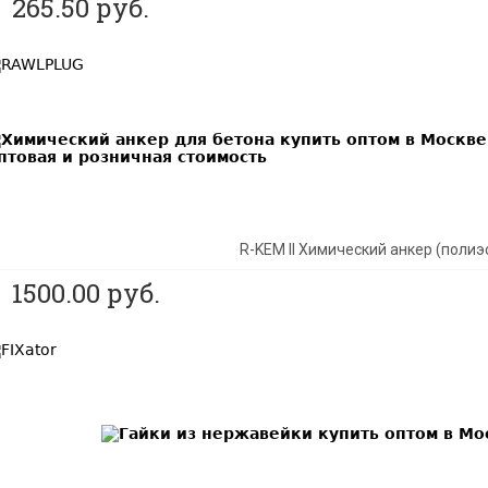
265.50
руб.
EST
R-KEM II Химический анкер (полиэ
1500.00
руб.
EST