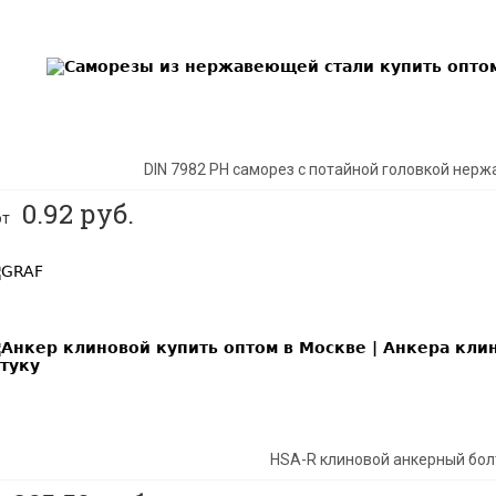
EST
DIN 7982 PH саморез с потайной головкой нер
0.92
руб.
от
EST
EW
HSA-R клиновой анкерный бол