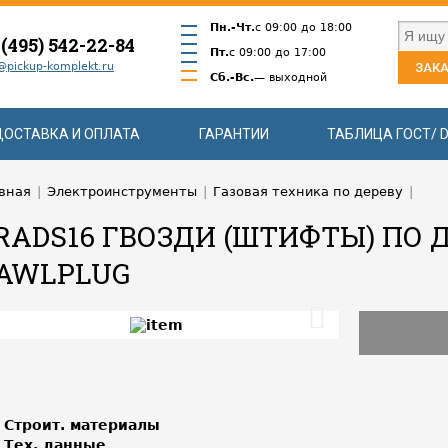
Пн.-Чт.
с 09:00 до 18:00
 (495) 542-22-84
Пт.
с 09:00 до 17:00
@pickup-komplekt.ru
ЗАКА
Сб.-Вс.
— выходной
ДОСТАВКА И ОПЛАТА
ГАРАНТИИ
ТАБЛИЦА ГОСТ/ D
вная
|
Электроинструменты
|
Газовая техника по дереву
|
RADS16 ГВОЗДИ (ШТИФТЫ) ПО 
AWLPLUG
Строит. материалы
Тех. данные