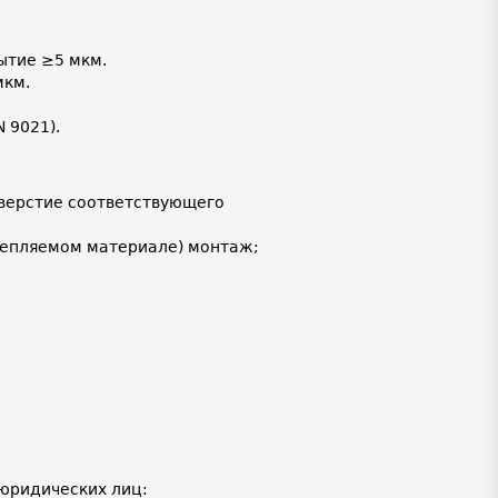
ытие ≥5 мкм.
мкм.
 9021).
тверстие соответствующего
крепляемом материале) монтаж;
юридических лиц: