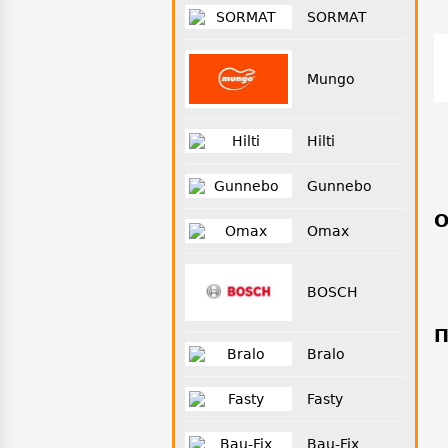
SORMAT
Mungo
Hilti
Gunnebo
О
Omax
BOSCH
П
Bralo
Fasty
Bau-Fix