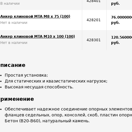
428401
В наличии
руб.
Анкер клиновой MTA M8 x 75 (100)
76.000000
428201
Нет в наличии
руб.
Анкер клиновой MTA M10 x 100 (100)
120.56000
428301
Нет в наличии
руб.
писание
Простая установка;
Для статических и квазистатических нагрузок;
Высокая несущая способность.
рименение
Обеспечивает надежное соединение опорных элементов
фланцев седельных, опор, консолей, скоб, пластин опорн
Бетон (В20-В60), натуральный камень.