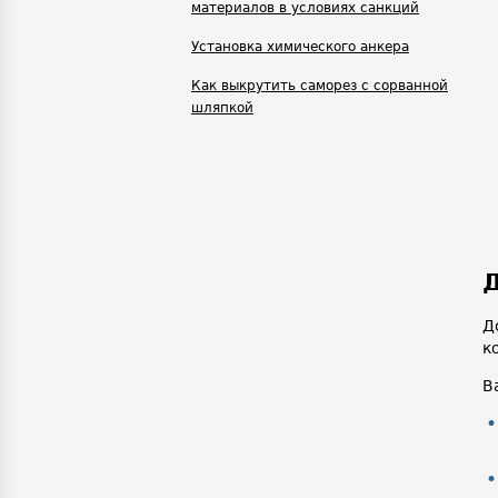
материалов в условиях санкций
Установка химического анкера
Как выкрутить саморез с сорванной
шляпкой
Д
Д
к
В