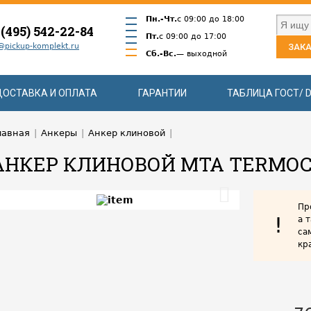
Пн.-Чт.
с 09:00 до 18:00
 (495) 542-22-84
Пт.
с 09:00 до 17:00
@pickup-komplekt.ru
ЗАКА
Сб.-Вс.
— выходной
ДОСТАВКА И ОПЛАТА
ГАРАНТИИ
ТАБЛИЦА ГОСТ/ D
лавная
|
Анкеры
|
Анкер клиновой
|
АНКЕР КЛИНОВОЙ MTA TERMOC
Пр
!
а 
са
кр