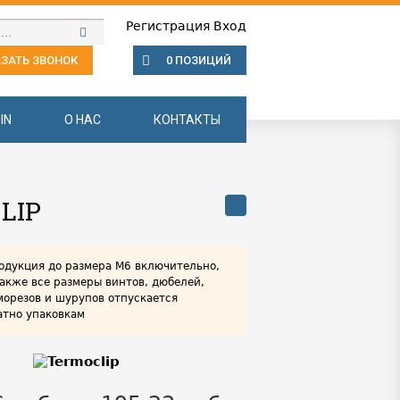
Регистрация
Вход
ЗАТЬ ЗВОНОК
0 ПОЗИЦИЙ
IN
О НАС
КОНТАКТЫ
LIP
одукция до размера М6 включительно,
также все размеры винтов, дюбелей,
морезов и шурупов отпускается
атно упаковкам