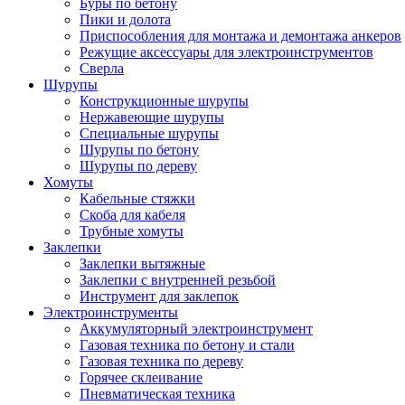
Буры по бетону
Пики и долота
Приспособления для монтажа и демонтажа анкеров
Режущие аксессуары для электроинструментов
Сверла
Шурупы
Конструкционные шурупы
Нержавеющие шурупы
Специальные шурупы
Шурупы по бетону
Шурупы по дереву
Хомуты
Кабельные стяжки
Скоба для кабеля
Трубные хомуты
Заклепки
Заклепки вытяжные
Заклепки с внутренней резьбой
Инструмент для заклепок
Электроинструменты
Аккумуляторный электроинструмент
Газовая техника по бетону и стали
Газовая техника по дереву
Горячее склеивание
Пневматическая техника