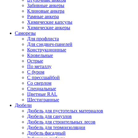
Забивные анкеры
Клиновые анкера
Рамные анкера
Химические капсулы
Химические анкеры
Саморезы
Для профлиста
Для сэндвич-панелей
Конструкционные
Кровельные
Острые
По металлу
С буром
С прессшайбой
Со сверлом
Специальные
Цветные RAL
Шестигранные
Дюбели
Дюбель для пустотелых материалов
Дюбель для санузлов
Дюбель для строительных лесов
Дюбель для термоизоляции
Дюбель фасадный