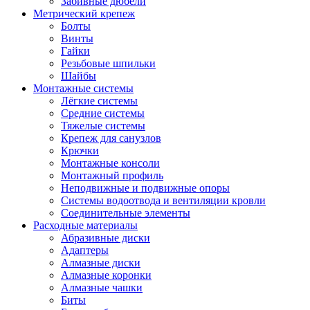
Забивные дюбели
Метрический крепеж
Болты
Винты
Гайки
Резьбовые шпильки
Шайбы
Монтажные системы
Лёгкие системы
Средние системы
Тяжелые системы
Крепеж для санузлов
Крючки
Монтажные консоли
Монтажный профиль
Неподвижные и подвижные опоры
Системы водоотвода и вентиляции кровли
Соединительные элементы
Расходные материалы
Абразивные диски
Адаптеры
Алмазные диски
Алмазные коронки
Алмазные чашки
Биты