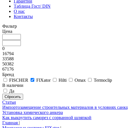
Гарантии
Таблица Гост/ DIN
О нас
Контакты
Фильтр
Цена
0
16794
33588
50382
67176
Бренд
FISCHER
FIXator
Hilti
Omax
Termoclip
В наличии
Да
Статьи
Импортозамещение строительных материалов в условиях санк
Установка химического анкера
Как выкрутить саморез с сорванной шляпкой
Главная
|
Монтажные системы FIXator
|