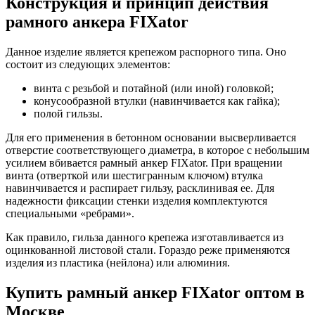
Конструкция и принцип действия
рамного анкера FIXator
Данное изделие является крепежом распорного типа. Оно
состоит из следующих элементов:
винта с резьбой и потайной (или иной) головкой;
конусообразной втулки (навинчивается как гайка);
полой гильзы.
Для его применения в бетонном основании высверливается
отверстие соответствующего диаметра, в которое с небольшим
усилием вбивается рамный анкер FIXator. При вращении
винта (отверткой или шестигранным ключом) втулка
навинчивается и распирает гильзу, расклинивая ее. Для
надежности фиксации стенки изделия комплектуются
специальными «ребрами».
Как правило, гильза данного крепежа изготавливается из
оцинкованной листовой стали. Гораздо реже применяются
изделия из пластика (нейлона) или алюминия.
Купить рамный анкер FIXator оптом в
Москве