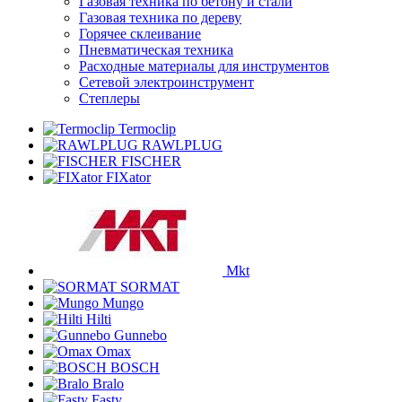
Газовая техника по бетону и стали
Газовая техника по дереву
Горячее склеивание
Пневматическая техника
Расходные материалы для инструментов
Сетевой электроинструмент
Степлеры
Termoclip
RAWLPLUG
FISCHER
FIXator
Mkt
SORMAT
Mungo
Hilti
Gunnebo
Omax
BOSCH
Bralo
Fasty