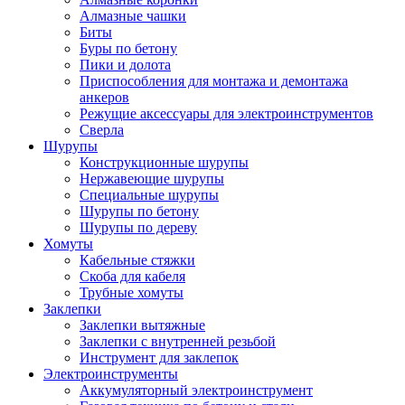
Алмазные чашки
Биты
Буры по бетону
Пики и долота
Приспособления для монтажа и демонтажа
анкеров
Режущие аксессуары для электроинструментов
Сверла
Шурупы
Конструкционные шурупы
Нержавеющие шурупы
Специальные шурупы
Шурупы по бетону
Шурупы по дереву
Хомуты
Кабельные стяжки
Скоба для кабеля
Трубные хомуты
Заклепки
Заклепки вытяжные
Заклепки с внутренней резьбой
Инструмент для заклепок
Электроинструменты
Аккумуляторный электроинструмент