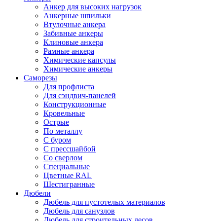
Анкер для высоких нагрузок
Анкерные шпильки
Втулочные анкера
Забивные анкеры
Клиновые анкера
Рамные анкера
Химические капсулы
Химические анкеры
Саморезы
Для профлиста
Для сэндвич-панелей
Конструкционные
Кровельные
Острые
По металлу
С буром
С прессшайбой
Со сверлом
Специальные
Цветные RAL
Шестигранные
Дюбели
Дюбель для пустотелых материалов
Дюбель для санузлов
Дюбель для строительных лесов