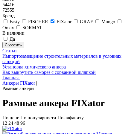
54416
72555
Бренд
Fasty
FISCHER
FIXator
GRAF
Mungo
Omax
SORMAT
В наличии
Да
Статьи
Импортозамещение строительных материалов в условиях
санкций
Установка химического анкера
Как выкрутить саморез с сорванной шляпкой
Главная
|
Анкеры FIXator
|
Рамные анкеры
Рамные анкера FIXator
По цене
По популярности
По алфавиту
12
24
48
96