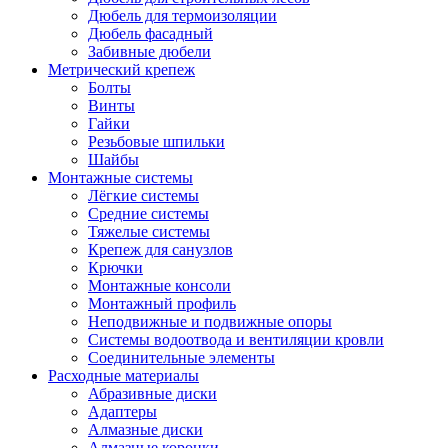
Дюбель для термоизоляции
Дюбель фасадный
Забивные дюбели
Метрический крепеж
Болты
Винты
Гайки
Резьбовые шпильки
Шайбы
Монтажные системы
Лёгкие системы
Средние системы
Тяжелые системы
Крепеж для санузлов
Крючки
Монтажные консоли
Монтажный профиль
Неподвижные и подвижные опоры
Системы водоотвода и вентиляции кровли
Соединительные элементы
Расходные материалы
Абразивные диски
Адаптеры
Алмазные диски
Алмазные коронки