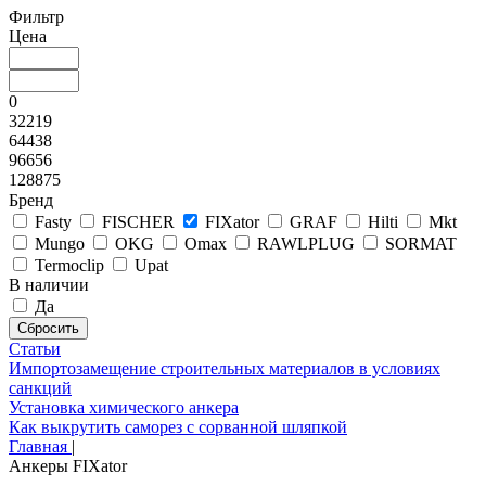
Фильтр
Цена
0
32219
64438
96656
128875
Бренд
Fasty
FISCHER
FIXator
GRAF
Hilti
Mkt
Mungo
OKG
Omax
RAWLPLUG
SORMAT
Termoclip
Upat
В наличии
Да
Статьи
Импортозамещение строительных материалов в условиях
санкций
Установка химического анкера
Как выкрутить саморез с сорванной шляпкой
Главная
|
Анкеры FIXator