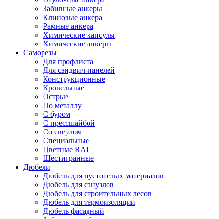
Забивные анкеры
Клиновые анкера
Рамные анкера
Химические капсулы
Химические анкеры
Саморезы
Для профлиста
Для сэндвич-панелей
Конструкционные
Кровельные
Острые
По металлу
С буром
С прессшайбой
Со сверлом
Специальные
Цветные RAL
Шестигранные
Дюбели
Дюбель для пустотелых материалов
Дюбель для санузлов
Дюбель для строительных лесов
Дюбель для термоизоляции
Дюбель фасадный