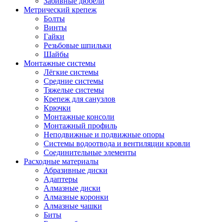
Забивные дюбели
Метрический крепеж
Болты
Винты
Гайки
Резьбовые шпильки
Шайбы
Монтажные системы
Лёгкие системы
Средние системы
Тяжелые системы
Крепеж для санузлов
Крючки
Монтажные консоли
Монтажный профиль
Неподвижные и подвижные опоры
Системы водоотвода и вентиляции кровли
Соединительные элементы
Расходные материалы
Абразивные диски
Адаптеры
Алмазные диски
Алмазные коронки
Алмазные чашки
Биты