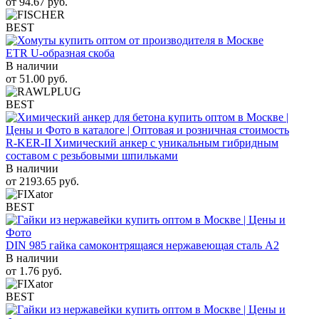
от
94.67
руб.
BEST
ETR U-образная скоба
В наличии
от
51.00
руб.
BEST
R-KER-II Химический анкер с уникальным гибридным
составом с резьбовыми шпильками
В наличии
от
2193.65
руб.
BEST
DIN 985 гайка самоконтрящаяся нержавеющая сталь A2
В наличии
от
1.76
руб.
BEST