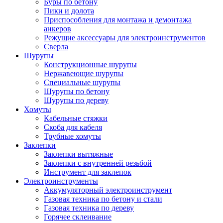
Буры по бетону
Пики и долота
Приспособления для монтажа и демонтажа
анкеров
Режущие аксессуары для электроинструментов
Сверла
Шурупы
Конструкционные шурупы
Нержавеющие шурупы
Специальные шурупы
Шурупы по бетону
Шурупы по дереву
Хомуты
Кабельные стяжки
Скоба для кабеля
Трубные хомуты
Заклепки
Заклепки вытяжные
Заклепки с внутренней резьбой
Инструмент для заклепок
Электроинструменты
Аккумуляторный электроинструмент
Газовая техника по бетону и стали
Газовая техника по дереву
Горячее склеивание