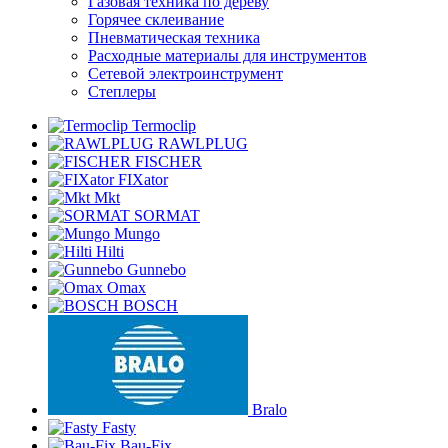
Газовая техника по дереву
Горячее склеивание
Пневматическая техника
Расходные материалы для инструментов
Сетевой электроинструмент
Степлеры
Termoclip
RAWLPLUG
FISCHER
FIXator
Mkt
SORMAT
Mungo
Hilti
Gunnebo
Omax
BOSCH
Bralo
Fasty
Bau-Fix