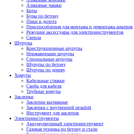
Алмазные чашки
Биты
Буры по бетону
Пики и долота
Приспособления для монтажа и демонтажа анкеров
Режущие аксессуары для электроинструментов
Сверла
Шурупы
Конструкционные шурупы
Нержавеющие шурупы
Специальные шурупы
Шурупы по бетону
Шурупы по дереву
Хомуты
Кабельные стяжки
Скоба для кабеля
Трубные хомуты
Заклепки
Заклепки вытяжные
Заклепки с внутренней резьбой
Инструмент для заклепок
Электроинструменты
Аккумуляторный электроинструмент
Газовая техника по бетону и стали