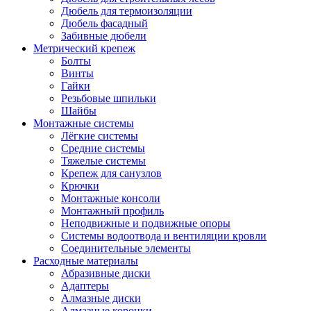
Дюбель для термоизоляции
Дюбель фасадный
Забивные дюбели
Метрический крепеж
Болты
Винты
Гайки
Резьбовые шпильки
Шайбы
Монтажные системы
Лёгкие системы
Средние системы
Тяжелые системы
Крепеж для санузлов
Крючки
Монтажные консоли
Монтажный профиль
Неподвижные и подвижные опоры
Системы водоотвода и вентиляции кровли
Соединительные элементы
Расходные материалы
Абразивные диски
Адаптеры
Алмазные диски
Алмазные коронки