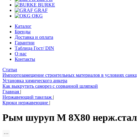
BURKE
GRAF
OKG
Каталог
Бренды
Доставка и оплата
Гарантии
Таблица Гост/ DIN
О нас
Контакты
Статьи
Импортозамещение строительных материалов в условиях санк
Установка химического анкера
Как выкрутить саморез с сорванной шляпкой
Главная
|
Нержавеющий такелаж
|
Крюки нержавеющие
|
Рым шуруп М 8Х80 нерж.сталь