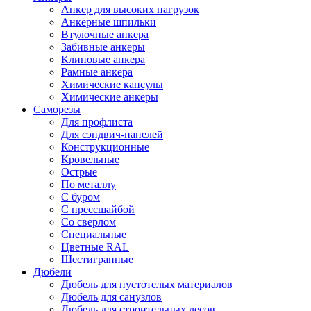
Анкер для высоких нагрузок
Анкерные шпильки
Втулочные анкера
Забивные анкеры
Клиновые анкера
Рамные анкера
Химические капсулы
Химические анкеры
Саморезы
Для профлиста
Для сэндвич-панелей
Конструкционные
Кровельные
Острые
По металлу
С буром
С прессшайбой
Со сверлом
Специальные
Цветные RAL
Шестигранные
Дюбели
Дюбель для пустотелых материалов
Дюбель для санузлов
Дюбель для строительных лесов