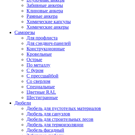
Забивные анкеры
Клиновые анкера
Рамные анкера
Химические капсулы
Химические анкеры
Саморезы
Для профлиста
Для сэндвич-панелей
Конструкционные
Кровельные
Острые
По металлу
С буром
С прессшайбой
Со сверлом
Специальные
Цветные RAL
Шестигранные
Дюбели
Дюбель для пустотелых материалов
Дюбель для санузлов
Дюбель для строительных лесов
Дюбель для термоизоляции
Дюбель фасадный