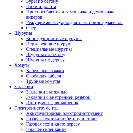
Буры по бетону
Пики и долота
Приспособления для монтажа и демонтажа
анкеров
Режущие аксессуары для электроинструментов
Сверла
Шурупы
Конструкционные шурупы
Нержавеющие шурупы
Специальные шурупы
Шурупы по бетону
Шурупы по дереву
Хомуты
Кабельные стяжки
Скоба для кабеля
Трубные хомуты
Заклепки
Заклепки вытяжные
Заклепки с внутренней резьбой
Инструмент для заклепок
Электроинструменты
Аккумуляторный электроинструмент
Газовая техника по бетону и стали
Газовая техника по дереву
Горячее склеивание