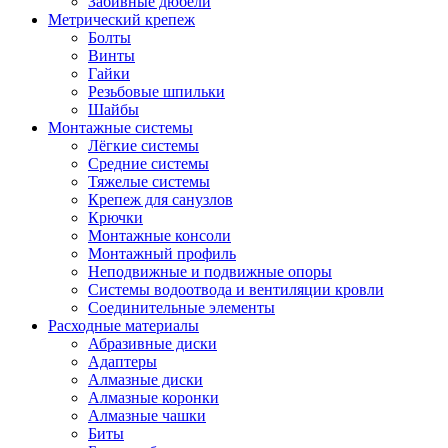
Забивные дюбели
Метрический крепеж
Болты
Винты
Гайки
Резьбовые шпильки
Шайбы
Монтажные системы
Лёгкие системы
Средние системы
Тяжелые системы
Крепеж для санузлов
Крючки
Монтажные консоли
Монтажный профиль
Неподвижные и подвижные опоры
Системы водоотвода и вентиляции кровли
Соединительные элементы
Расходные материалы
Абразивные диски
Адаптеры
Алмазные диски
Алмазные коронки
Алмазные чашки
Биты