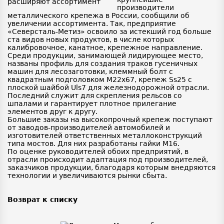
производители
металлического крепежа в России, сообщили об
увеличении ассортимента. Так, предприятие
«Северсталь-Метиз» освоило за истекший год больше
ста видов новых продуктов, в числе которых
калибровочное, канатное, крепежное направление.
Среди продукции, занимающей лидирующее место,
названы профиль для создания траков гусеничных
машин для лесозаготовки, клеммный болт с
квадратным подголовком М22х67, крепеж Ss25 с
плоской шайбой Uls7 для железнодорожной отрасли.
Последний служит для скрепления рельсов со
шпалами и гарантирует плотное прилегание
элементов друг к другу.
Большие заказы на высокопрочный крепеж поступают
от заводов-производителей автомобилей и
изготовителей ответственных металлоконструкций
типа мостов. Для них разработаны гайки М16.
По оценке руководителей обоих предприятий, в
отрасли происходит адаптация под производителей,
заказчиков продукции, благодаря которым внедряются
технологии и увеличиваются рынки сбыта.
Возврат к списку