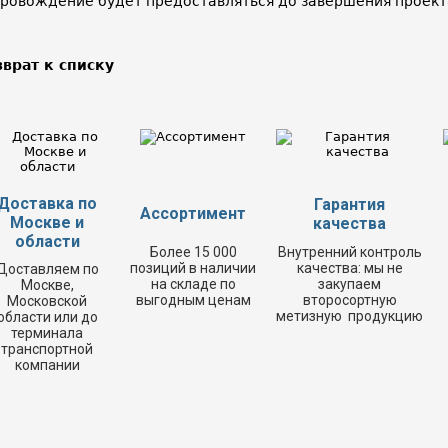
ровождение будет предоставляться до завершения проекта
зврат к списку
Доставка по
Гарантия
Ассортимент
Москве и
качества
области
Более 15 000
Внутренний контроль
позиций в наличии
качества: мы не
Доставляем по
на складе по
закупаем
Москве,
выгодным ценам
второсортную
Московской
метизную продукцию
области или до
терминала
транспортной
компании