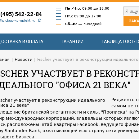
Пн.-Чт.
с 09:00 до 18:00
 (495) 542-22-84
Пт.
с 09:00 до 17:00
@pickup-komplekt.ru
ЗАКА
Сб.-Вс.
— выходной
ДОСТАВКА И ОПЛАТА
ГАРАНТИИ
ТАБЛИЦА ГОСТ/ D
вная
|
Новости
|
Fischer участвует в реконструкции идеального
ISCHER УЧАСТВУЕТ В РЕКОНС
ДЕАЛЬНОГО "ОФИСА 21 ВЕКА"
Риджентс-п
самом цент
лощение британской элегантности и силы. "Прописка" на 
ир международных корпораций, владельцы которых являю
сь расположены штаб-квартиры Facebook, ведущего финан
у Santander Bank, охватывающей всю страну сети универма
ьшого бизнеса.