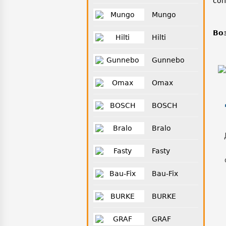
соп
Mungo
Во
Hilti
Gunnebo
Omax
BOSCH
Bralo
Fasty
Bau-Fix
BURKE
GRAF