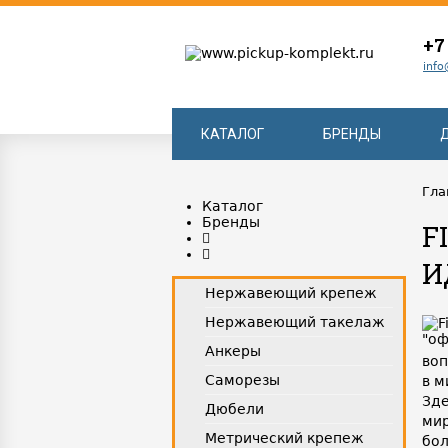
+7
info
КАТАЛОГ
БРЕНДЫ
Гла
Каталог
Бренды
F
И
Нержавеющий крепеж
Нержавеющий такелаж
Анкеры
воп
Саморезы
в м
Зде
Дюбели
мир
Метрический крепеж
бол