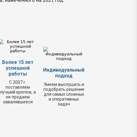
, намеченного на 2021 год.
Более 15 лет
успешной
Индивидуальный
работы
подход
С 2007 г.
Умеем выслушать и
поставляем
подобрать решение
лучший крепеж, а
для самых сложных
не продаем
и оперативных
завалявшееся
задач