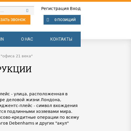
Регистрация
Вход
ЗАТЬ ЗВОНОК
0 ПОЗИЦИЙ
IN
О НАС
КОНТАКТЫ
 "офиса 21 века"
ТРУКЦИИ
лейс - улица, расположенная в
ре деловой жизни Лондона,
Риджентс-плейс - символ вхождения
тся подлинными хозяевами мира.
сово-кредитные операции по всему
гов Debenhams и других "акул"