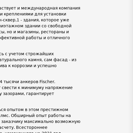
аствует и международная компания
ими креплениями для установки
-сквер,1 - здания, которое уже
ьмиэтажном здании со свободной
ы, но и магазины, рестораны и
ффективной работы и отличного
сь с учетом строжайших
турального камня, сам фасад - из
ва к коррозии и успешно
 тысячи анкеров Fischer.
т свести к минимуму напряжение
 зазорами, гарантирует
ься опытом в этом престижном
Холмс. Обширный опыт работы на
ь заказчику максимально возможную
асчету. Всестороннее