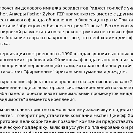
прочении делового имиджа резидентов Риджентс-плейс уч
cher. Анкеры fischer Zykon FZP применяются вместе с друг
естнякового фасада обновленного бизнес-центра на Тритон
естили "образцовым бизнес-центром 21 века". В этом вос
нировкой разместятся после реконструкции не только офис
е большие террасы на крыше - все, что необходимо для э
ыха.
ернизация построенного в 1990-х годах здания выполняла
логических требований. Облицовка фасада выполнена из на
окопрочной нержавеющей стали, которая особенно устойчи
тивостоит "фирменным" британским туманам и дождям.
 крепления эффектного и прочного фасада использовано 24
мененная здесь новаторская система креплений позволяе
иба панели, обеспечивает минимальный промежуток между
видимость" элементов крепления.
м было очень приятно помочь нашему заказчику и поделит
екте", - говорит представитель компании Fischer Джефф 
ритории Великобритании позволит компании предоставит
ническую поддержку, включая услуги по планированию и р