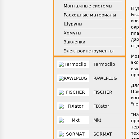
Монтажные системы
В у
Fis
Расходные материалы
изв
Шурупы
окр
Хомуты
пла
даж
Заклепки
отд
Электроинструменты
Мод
эко
Termoclip
выс
про
RAWLPLUG
Для
При
FISCHER
изг
"не
FIXator
"На
Mkt
про
тер
тех
SORMAT