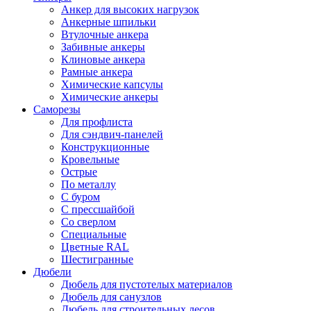
Анкер для высоких нагрузок
Анкерные шпильки
Втулочные анкера
Забивные анкеры
Клиновые анкера
Рамные анкера
Химические капсулы
Химические анкеры
Саморезы
Для профлиста
Для сэндвич-панелей
Конструкционные
Кровельные
Острые
По металлу
С буром
С прессшайбой
Со сверлом
Специальные
Цветные RAL
Шестигранные
Дюбели
Дюбель для пустотелых материалов
Дюбель для санузлов
Дюбель для строительных лесов