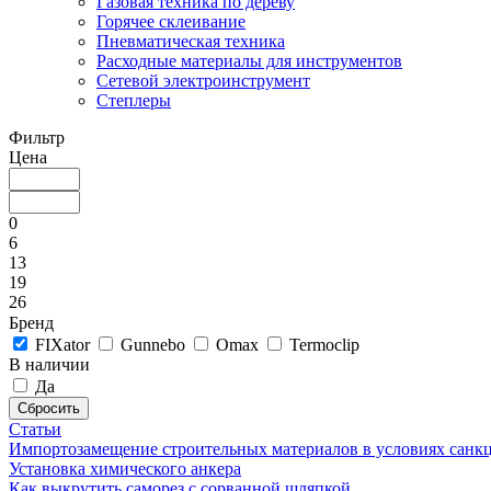
Газовая техника по дереву
Горячее склеивание
Пневматическая техника
Расходные материалы для инструментов
Сетевой электроинструмент
Степлеры
Фильтр
Цена
0
6
13
19
26
Бренд
FIXator
Gunnebo
Omax
Termoclip
В наличии
Да
Статьи
Импортозамещение строительных материалов в условиях санк
Установка химического анкера
Как выкрутить саморез с сорванной шляпкой