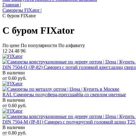
Главная
|
Саморезы FIXator
|
С буром FIXator
С буром FIXator
По цене
По популярности
По алфавиту
12
24
48
96
DIN 7504-O (JP-82) Саморез с потай головкой крест.шлиц сверл
В наличии
от
0.60
руб.
RAL Саморезы полусфера-прессшайба со сверлом цветные
В наличии
от
0.60
руб.
DIN 7504-M (JP-81) Саморез с полукруглой головкой шлиц T25
В наличии
от
0.80
руб.