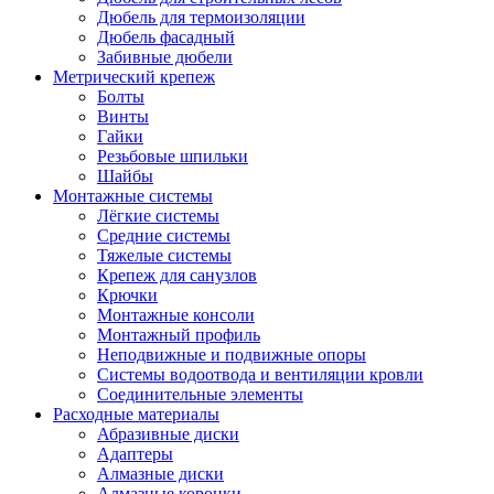
Дюбель для термоизоляции
Дюбель фасадный
Забивные дюбели
Метрический крепеж
Болты
Винты
Гайки
Резьбовые шпильки
Шайбы
Монтажные системы
Лёгкие системы
Средние системы
Тяжелые системы
Крепеж для санузлов
Крючки
Монтажные консоли
Монтажный профиль
Неподвижные и подвижные опоры
Системы водоотвода и вентиляции кровли
Соединительные элементы
Расходные материалы
Абразивные диски
Адаптеры
Алмазные диски
Алмазные коронки