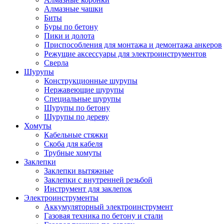
Алмазные чашки
Биты
Буры по бетону
Пики и долота
Приспособления для монтажа и демонтажа анкеров
Режущие аксессуары для электроинструментов
Сверла
Шурупы
Конструкционные шурупы
Нержавеющие шурупы
Специальные шурупы
Шурупы по бетону
Шурупы по дереву
Хомуты
Кабельные стяжки
Скоба для кабеля
Трубные хомуты
Заклепки
Заклепки вытяжные
Заклепки с внутренней резьбой
Инструмент для заклепок
Электроинструменты
Аккумуляторный электроинструмент
Газовая техника по бетону и стали