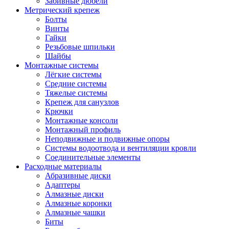
Забивные дюбели
Метрический крепеж
Болты
Винты
Гайки
Резьбовые шпильки
Шайбы
Монтажные системы
Лёгкие системы
Средние системы
Тяжелые системы
Крепеж для санузлов
Крючки
Монтажные консоли
Монтажный профиль
Неподвижные и подвижные опоры
Системы водоотвода и вентиляции кровли
Соединительные элементы
Расходные материалы
Абразивные диски
Адаптеры
Алмазные диски
Алмазные коронки
Алмазные чашки
Биты