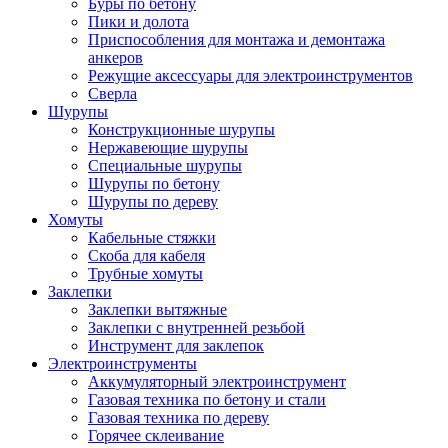
Буры по бетону
Пики и долота
Приспособления для монтажа и демонтажа
анкеров
Режущие аксессуары для электроинструментов
Сверла
Шурупы
Конструкционные шурупы
Нержавеющие шурупы
Специальные шурупы
Шурупы по бетону
Шурупы по дереву
Хомуты
Кабельные стяжки
Скоба для кабеля
Трубные хомуты
Заклепки
Заклепки вытяжные
Заклепки с внутренней резьбой
Инструмент для заклепок
Электроинструменты
Аккумуляторный электроинструмент
Газовая техника по бетону и стали
Газовая техника по дереву
Горячее склеивание