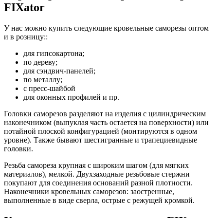
FIXator
У нас можно купить следующие кровельные саморезы оптом
и в розницу::
для гипсокартона;
по дереву;
для сэндвич-панелей;
по металлу;
с пресс-шайбой
для оконных профилей и пр.
Головки саморезов разделяют на изделия с цилиндрическим
наконечником (выпуклая часть остается на поверхности) или
потайной плоской конфигурацией (монтируются в одном
уровне). Также бывают шестигранные и трапециевидные
головки.
Резьба самореза крупная с широким шагом (для мягких
материалов), мелкой. Двухзаходные резьбовые стержни
покупают для соединения оснований разной плотности.
Наконечники кровельных саморезов: заостренные,
выполненные в виде сверла, острые с режущей кромкой.