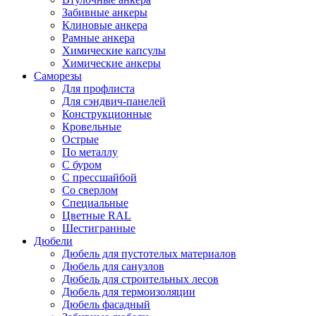
Забивные анкеры
Клиновые анкера
Рамные анкера
Химические капсулы
Химические анкеры
Саморезы
Для профлиста
Для сэндвич-панелей
Конструкционные
Кровельные
Острые
По металлу
С буром
С прессшайбой
Со сверлом
Специальные
Цветные RAL
Шестигранные
Дюбели
Дюбель для пустотелых материалов
Дюбель для санузлов
Дюбель для строительных лесов
Дюбель для термоизоляции
Дюбель фасадный