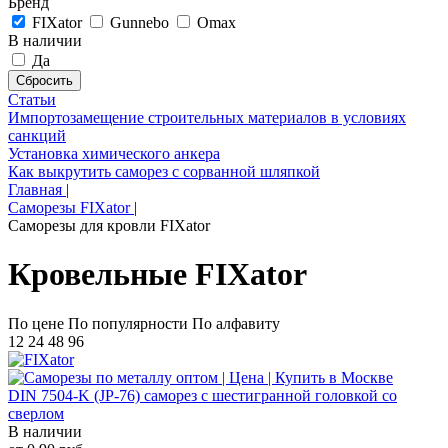
Бренд
FIXator
Gunnebo
Omax
В наличии
Да
Статьи
Импортозамещение строительных материалов в условиях
санкций
Установка химического анкера
Как выкрутить саморез с сорванной шляпкой
Главная
|
Саморезы FIXator
|
Саморезы для кровли FIXator
Кровельные FIXator
По цене
По популярности
По алфавиту
12
24
48
96
DIN 7504-K (JP-76) саморез с шестигранной головкой со
сверлом
В наличии