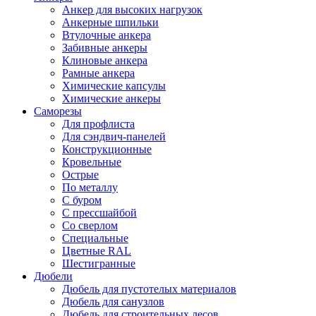
Анкер для высоких нагрузок
Анкерные шпильки
Втулочные анкера
Забивные анкеры
Клиновые анкера
Рамные анкера
Химические капсулы
Химические анкеры
Саморезы
Для профлиста
Для сэндвич-панелей
Конструкционные
Кровельные
Острые
По металлу
С буром
С прессшайбой
Со сверлом
Специальные
Цветные RAL
Шестигранные
Дюбели
Дюбель для пустотелых материалов
Дюбель для санузлов
Дюбель для строительных лесов