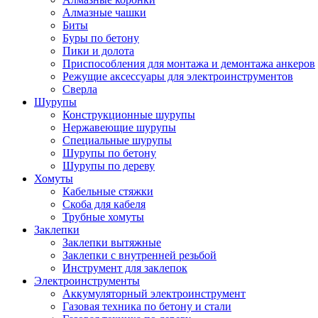
Алмазные чашки
Биты
Буры по бетону
Пики и долота
Приспособления для монтажа и демонтажа анкеров
Режущие аксессуары для электроинструментов
Сверла
Шурупы
Конструкционные шурупы
Нержавеющие шурупы
Специальные шурупы
Шурупы по бетону
Шурупы по дереву
Хомуты
Кабельные стяжки
Скоба для кабеля
Трубные хомуты
Заклепки
Заклепки вытяжные
Заклепки с внутренней резьбой
Инструмент для заклепок
Электроинструменты
Аккумуляторный электроинструмент
Газовая техника по бетону и стали