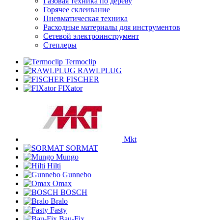
Газовая техника по дереву
Горячее склеивание
Пневматическая техника
Расходные материалы для инструментов
Сетевой электроинструмент
Степлеры
Termoclip
RAWLPLUG
FISCHER
FIXator
Mkt
SORMAT
Mungo
Hilti
Gunnebo
Omax
BOSCH
Bralo
Fasty
Bau-Fix