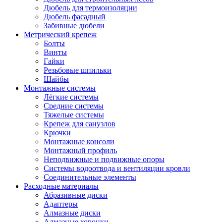
Дюбель для термоизоляции
Дюбель фасадный
Забивные дюбели
Метрический крепеж
Болты
Винты
Гайки
Резьбовые шпильки
Шайбы
Монтажные системы
Лёгкие системы
Средние системы
Тяжелые системы
Крепеж для санузлов
Крючки
Монтажные консоли
Монтажный профиль
Неподвижные и подвижные опоры
Системы водоотвода и вентиляции кровли
Соединительные элементы
Расходные материалы
Абразивные диски
Адаптеры
Алмазные диски
Алмазные коронки