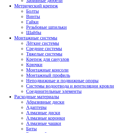
Забивные дюбели
Метрический крепеж
Болты
Винты
Гайки
Резьбовые шпильки
Шайбы
Монтажные системы
Лёгкие системы
Средние системы
Тяжелые системы
Крепеж для санузлов
Крючки
Монтажные консоли
Монтажный профиль
Неподвижные и подвижные опоры
Системы водоотвода и вентиляции кровли
Соединительные элементы
Расходные материалы
Абразивные диски
Адаптеры
Алмазные диски
Алмазные коронки
Алмазные чашки
Биты