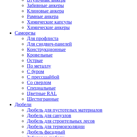
Забивные анкеры
Клиновые анкера
Рамные анкера
Химические капсулы
Химические анкеры
Саморезы
Для профлиста
Для сэндвич-панелей
Конструкционные
Кровельные
Острые
По металлу
С буром
С прессшайбой
Со сверлом
Специальные
Цветные RAL
Шестигранные
Дюбели
Дюбель для пустотелых материалов
Дюбель для санузлов
Дюбель для строительных лесов
Дюбель для термоизоляции
Дюбель фасадный