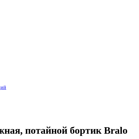
ций
жная, потайной бортик Bralo