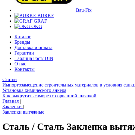
Bau-Fix
BURKE
GRAF
OKG
Каталог
Бренды
Доставка и оплата
Гарантии
Таблица Гост/ DIN
О нас
Контакты
Статьи
Импортозамещение строительных материалов в условиях санк
Установка химического анкера
Как выкрутить саморез с сорванной шляпкой
Главная
|
Заклепки
|
Заклепки вытяжные
|
Сталь / Сталь Заклепка вытя