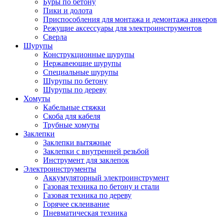
Буры по бетону
Пики и долота
Приспособления для монтажа и демонтажа анкеров
Режущие аксессуары для электроинструментов
Сверла
Шурупы
Конструкционные шурупы
Нержавеющие шурупы
Специальные шурупы
Шурупы по бетону
Шурупы по дереву
Хомуты
Кабельные стяжки
Скоба для кабеля
Трубные хомуты
Заклепки
Заклепки вытяжные
Заклепки с внутренней резьбой
Инструмент для заклепок
Электроинструменты
Аккумуляторный электроинструмент
Газовая техника по бетону и стали
Газовая техника по дереву
Горячее склеивание
Пневматическая техника