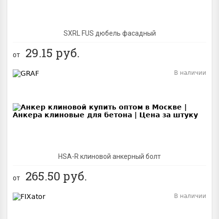
SXRL FUS дюбель фасадный
29.15
руб.
от
В наличии
BEST
NEW
HSA-R клиновой анкерный болт
265.50
руб.
от
В наличии
BEST