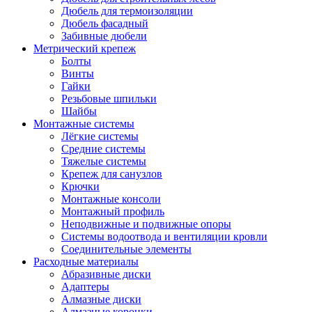
Дюбель для термоизоляции
Дюбель фасадный
Забивные дюбели
Метрический крепеж
Болты
Винты
Гайки
Резьбовые шпильки
Шайбы
Монтажные системы
Лёгкие системы
Средние системы
Тяжелые системы
Крепеж для санузлов
Крючки
Монтажные консоли
Монтажный профиль
Неподвижные и подвижные опоры
Системы водоотвода и вентиляции кровли
Соединительные элементы
Расходные материалы
Абразивные диски
Адаптеры
Алмазные диски
Алмазные коронки