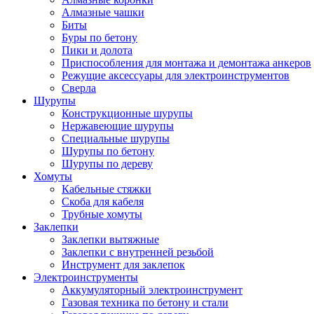
Алмазные чашки
Биты
Буры по бетону
Пики и долота
Приспособления для монтажа и демонтажа анкеров
Режущие аксессуары для электроинструментов
Сверла
Шурупы
Конструкционные шурупы
Нержавеющие шурупы
Специальные шурупы
Шурупы по бетону
Шурупы по дереву
Хомуты
Кабельные стяжки
Скоба для кабеля
Трубные хомуты
Заклепки
Заклепки вытяжные
Заклепки с внутренней резьбой
Инструмент для заклепок
Электроинструменты
Аккумуляторный электроинструмент
Газовая техника по бетону и стали