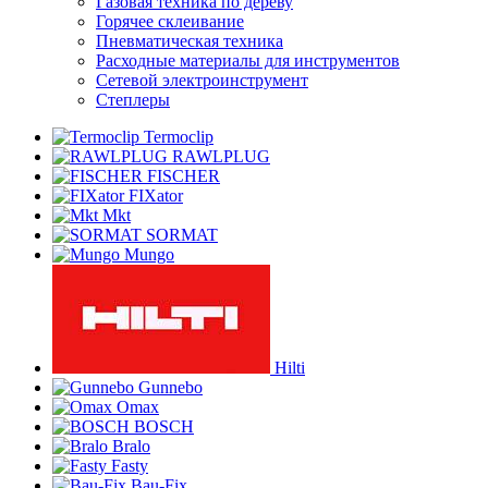
Газовая техника по дереву
Горячее склеивание
Пневматическая техника
Расходные материалы для инструментов
Сетевой электроинструмент
Степлеры
Termoclip
RAWLPLUG
FISCHER
FIXator
Mkt
SORMAT
Mungo
Hilti
Gunnebo
Omax
BOSCH
Bralo
Fasty
Bau-Fix