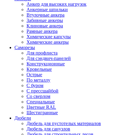
Анкер для высоких нагрузок
Анкерные шпильки
Втулочные анкера
Забивные анкеры
Клиновые анкера
Рамные анкера
Химические капсулы
Химические анкеры
Саморезы
Для профлиста
Для сэндвич-панелей
Конструкционные
Кровельные
Острые
По металлу
С буром
С прессшайбой
Со сверлом
Специальные
Цветные RAL
Шестигранные
Дюбели
Дюбель для пустотелых материалов
Дюбель для санузлов
Дюбель для строительных лесов