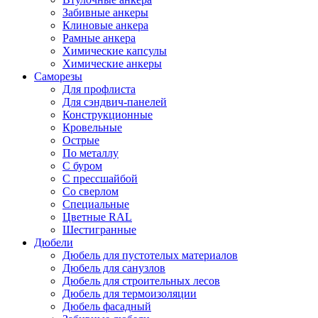
Забивные анкеры
Клиновые анкера
Рамные анкера
Химические капсулы
Химические анкеры
Саморезы
Для профлиста
Для сэндвич-панелей
Конструкционные
Кровельные
Острые
По металлу
С буром
С прессшайбой
Со сверлом
Специальные
Цветные RAL
Шестигранные
Дюбели
Дюбель для пустотелых материалов
Дюбель для санузлов
Дюбель для строительных лесов
Дюбель для термоизоляции
Дюбель фасадный