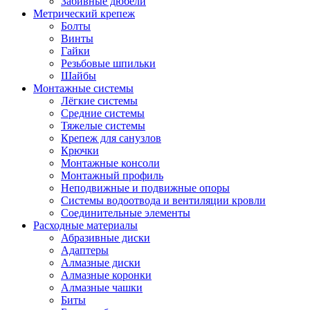
Забивные дюбели
Метрический крепеж
Болты
Винты
Гайки
Резьбовые шпильки
Шайбы
Монтажные системы
Лёгкие системы
Средние системы
Тяжелые системы
Крепеж для санузлов
Крючки
Монтажные консоли
Монтажный профиль
Неподвижные и подвижные опоры
Системы водоотвода и вентиляции кровли
Соединительные элементы
Расходные материалы
Абразивные диски
Адаптеры
Алмазные диски
Алмазные коронки
Алмазные чашки
Биты