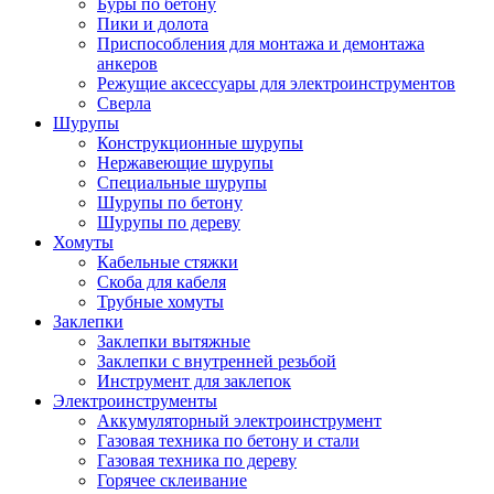
Буры по бетону
Пики и долота
Приспособления для монтажа и демонтажа
анкеров
Режущие аксессуары для электроинструментов
Сверла
Шурупы
Конструкционные шурупы
Нержавеющие шурупы
Специальные шурупы
Шурупы по бетону
Шурупы по дереву
Хомуты
Кабельные стяжки
Скоба для кабеля
Трубные хомуты
Заклепки
Заклепки вытяжные
Заклепки с внутренней резьбой
Инструмент для заклепок
Электроинструменты
Аккумуляторный электроинструмент
Газовая техника по бетону и стали
Газовая техника по дереву
Горячее склеивание