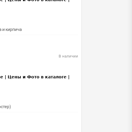
а и кирпича
В наличии
эстер)