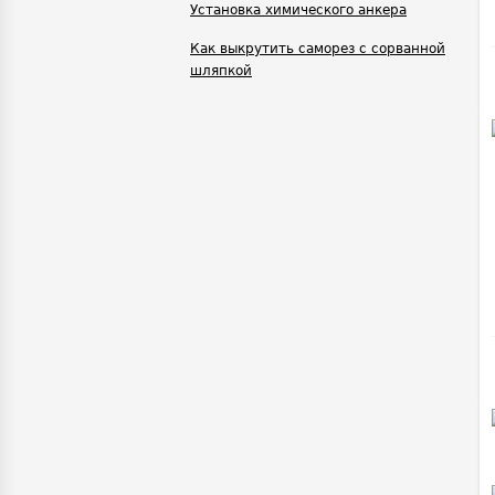
Установка химического анкера
Как выкрутить саморез с сорванной
шляпкой