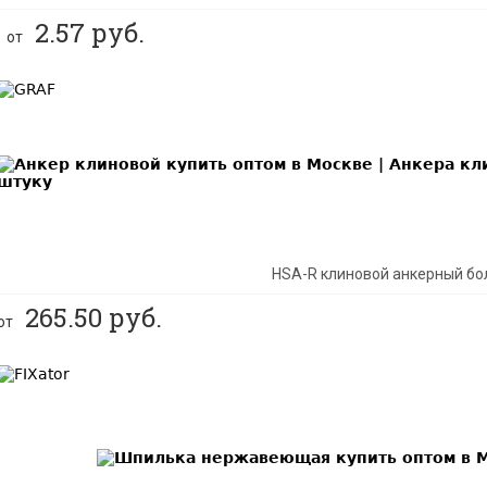
2.57
руб.
от
BEST
NEW
HSA-R клиновой анкерный бо
265.50
руб.
от
BEST