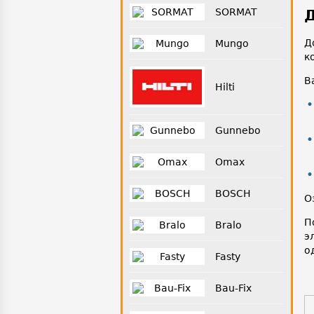
SORMAT
Д
Д
Mungo
к
В
Hilti
Gunnebo
Omax
BOSCH
О
П
Bralo
э
о
Fasty
Bau-Fix