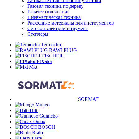
Газовая техника по бетону и стали
Газовая техника по дереву
Горячее склеивание
Пневматическая техника
Расходные материалы для инструментов
Сетевой электроинструмент
Степлеры
Termoclip
RAWLPLUG
FISCHER
FIXator
Mkt
SORMAT
Mungo
Hilti
Gunnebo
Omax
BOSCH
Bralo
Fasty