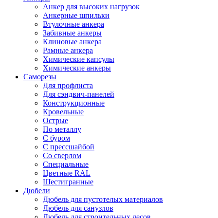
Анкер для высоких нагрузок
Анкерные шпильки
Втулочные анкера
Забивные анкеры
Клиновые анкера
Рамные анкера
Химические капсулы
Химические анкеры
Саморезы
Для профлиста
Для сэндвич-панелей
Конструкционные
Кровельные
Острые
По металлу
С буром
С прессшайбой
Со сверлом
Специальные
Цветные RAL
Шестигранные
Дюбели
Дюбель для пустотелых материалов
Дюбель для санузлов
Дюбель для строительных лесов