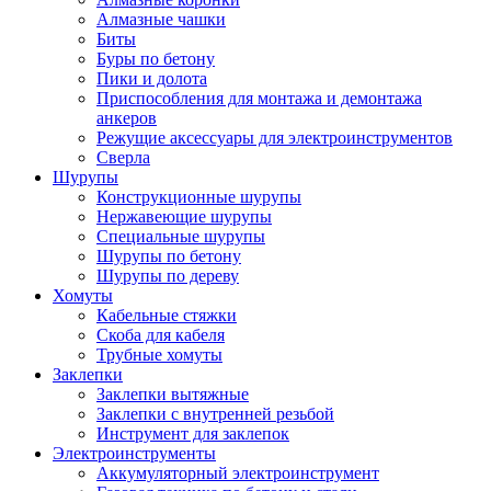
Алмазные чашки
Биты
Буры по бетону
Пики и долота
Приспособления для монтажа и демонтажа
анкеров
Режущие аксессуары для электроинструментов
Сверла
Шурупы
Конструкционные шурупы
Нержавеющие шурупы
Специальные шурупы
Шурупы по бетону
Шурупы по дереву
Хомуты
Кабельные стяжки
Скоба для кабеля
Трубные хомуты
Заклепки
Заклепки вытяжные
Заклепки с внутренней резьбой
Инструмент для заклепок
Электроинструменты
Аккумуляторный электроинструмент