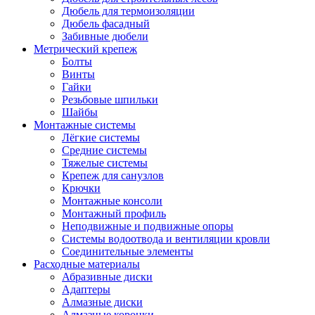
Дюбель для термоизоляции
Дюбель фасадный
Забивные дюбели
Метрический крепеж
Болты
Винты
Гайки
Резьбовые шпильки
Шайбы
Монтажные системы
Лёгкие системы
Средние системы
Тяжелые системы
Крепеж для санузлов
Крючки
Монтажные консоли
Монтажный профиль
Неподвижные и подвижные опоры
Системы водоотвода и вентиляции кровли
Соединительные элементы
Расходные материалы
Абразивные диски
Адаптеры
Алмазные диски
Алмазные коронки