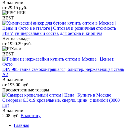
В наличии
от
29.15
руб.
BEST
FIS V универсальный состав для бетона и кирпича
Нет на складе
от
1920.29
руб.
BEST
DIN 985 гайка самоконтрящаяся, блистер, нержавеющая сталь
A2
В наличии
от
195.00
руб.
Просмотренные товары
Саморезы 6,3х19 кровельные, сверло, цинк, с шайбой (3000
шт)
В наличии
2.08
руб.
В корзину
Главная