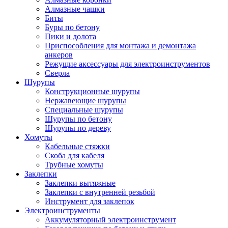
Алмазные чашки
Биты
Буры по бетону
Пики и долота
Приспособления для монтажа и демонтажа
анкеров
Режущие аксессуары для электроинструментов
Сверла
Шурупы
Конструкционные шурупы
Нержавеющие шурупы
Специальные шурупы
Шурупы по бетону
Шурупы по дереву
Хомуты
Кабельные стяжки
Скоба для кабеля
Трубные хомуты
Заклепки
Заклепки вытяжные
Заклепки с внутренней резьбой
Инструмент для заклепок
Электроинструменты
Аккумуляторный электроинструмент