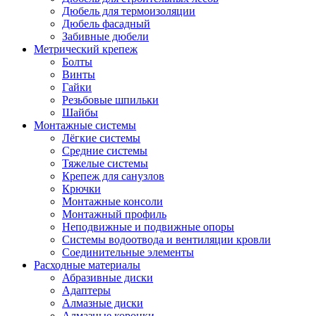
Дюбель для термоизоляции
Дюбель фасадный
Забивные дюбели
Метрический крепеж
Болты
Винты
Гайки
Резьбовые шпильки
Шайбы
Монтажные системы
Лёгкие системы
Средние системы
Тяжелые системы
Крепеж для санузлов
Крючки
Монтажные консоли
Монтажный профиль
Неподвижные и подвижные опоры
Системы водоотвода и вентиляции кровли
Соединительные элементы
Расходные материалы
Абразивные диски
Адаптеры
Алмазные диски
Алмазные коронки