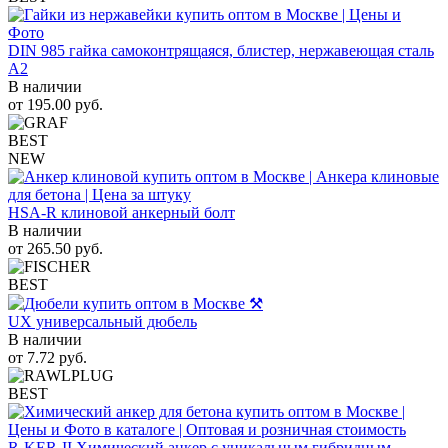
DIN 985 гайка самоконтрящаяся, блистер, нержавеющая сталь
A2
В наличии
от
195.00
руб.
BEST
NEW
HSA-R клиновой анкерный болт
В наличии
от
265.50
руб.
BEST
UX универсальный дюбель
В наличии
от
7.72
руб.
BEST
R-KER-II Химический анкер с уникальным гибридным