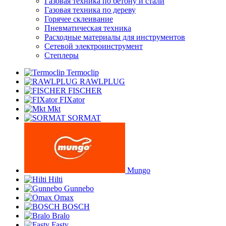
Газовая техника по бетону и стали
Газовая техника по дереву
Горячее склеивание
Пневматическая техника
Расходные материалы для инструментов
Сетевой электроинструмент
Степлеры
Termoclip
RAWLPLUG
FISCHER
FIXator
Mkt
SORMAT
Mungo
Hilti
Gunnebo
Omax
BOSCH
Bralo
Fasty