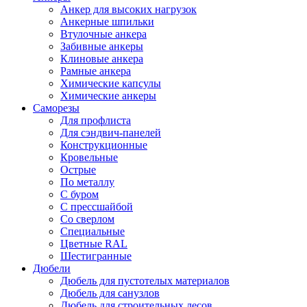
Анкер для высоких нагрузок
Анкерные шпильки
Втулочные анкера
Забивные анкеры
Клиновые анкера
Рамные анкера
Химические капсулы
Химические анкеры
Саморезы
Для профлиста
Для сэндвич-панелей
Конструкционные
Кровельные
Острые
По металлу
С буром
С прессшайбой
Со сверлом
Специальные
Цветные RAL
Шестигранные
Дюбели
Дюбель для пустотелых материалов
Дюбель для санузлов
Дюбель для строительных лесов