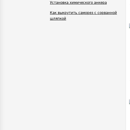
Установка химического анкера
Как выкрутить саморез с сорванной
шляпкой