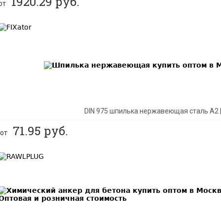
1920.29
руб.
от
BEST
DIN 975 шпилька нержавеющая сталь A2 
71.95
руб.
от
BEST