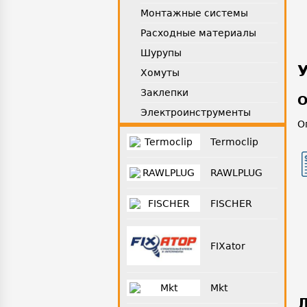
Монтажные системы
Расходные материалы
Шурупы
Хомуты
Заклепки
О
Электроинструменты
О
Termoclip
RAWLPLUG
FISCHER
FIXator
Mkt
Д