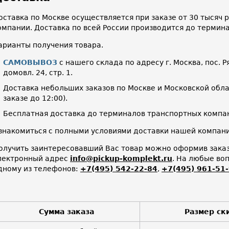
оставка по Москве осуществляется при заказе от 30 тысяч
омпании. Доставка по всей России производится до термин
арианты получения товара.
САМОВЫВОЗ
с нашего склада по адресу г. Москва, пос. Р
домовл. 24, стр. 1.
Доставка небольших заказов по Москве и Московской облас
заказе до 12:00).
Бесплатная доставка до терминалов транспортных компан
знакомиться с полными условиями доставки нашей компа
олучить заинтересовавший Вас товар можно оформив заказ 
лектронный адрес
info@pickup-komplekt.ru
. На любые во
дному из телефонов:
+7(495) 542-22-84
,
+7(495) 961-51
Сумма заказа
Размер ск