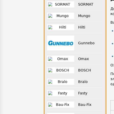
SORMAT
Д
к
Mungo
В
Hilti
Gunnebo
Omax
О
BOSCH
П
э
Bralo
о
Fasty
Bau-Fix