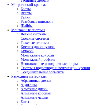
Забивные дюбели
Метрический крепеж
Болты
Винты
Гайки
Резьбовые шпильки
Шайбы
Монтажные системы
Лёгкие системы
Средние системы
Тяжелые системы
Крепеж для санузлов
Крючки
Монтажные консоли
Монтажный профиль
Неподвижные и подвижные опоры
Системы водоотвода и вентиляции кровли
Соединительные элементы
Расходные материалы
Абразивные диски
Адаптеры
Алмазные диски
Алмазные коронки
Алмазные чашки
Биты