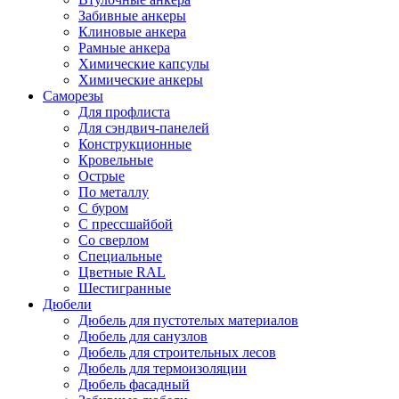
Забивные анкеры
Клиновые анкера
Рамные анкера
Химические капсулы
Химические анкеры
Саморезы
Для профлиста
Для сэндвич-панелей
Конструкционные
Кровельные
Острые
По металлу
С буром
С прессшайбой
Со сверлом
Специальные
Цветные RAL
Шестигранные
Дюбели
Дюбель для пустотелых материалов
Дюбель для санузлов
Дюбель для строительных лесов
Дюбель для термоизоляции
Дюбель фасадный