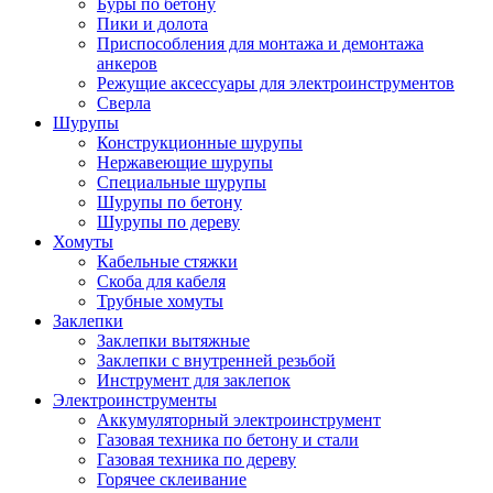
Буры по бетону
Пики и долота
Приспособления для монтажа и демонтажа
анкеров
Режущие аксессуары для электроинструментов
Сверла
Шурупы
Конструкционные шурупы
Нержавеющие шурупы
Специальные шурупы
Шурупы по бетону
Шурупы по дереву
Хомуты
Кабельные стяжки
Скоба для кабеля
Трубные хомуты
Заклепки
Заклепки вытяжные
Заклепки с внутренней резьбой
Инструмент для заклепок
Электроинструменты
Аккумуляторный электроинструмент
Газовая техника по бетону и стали
Газовая техника по дереву
Горячее склеивание