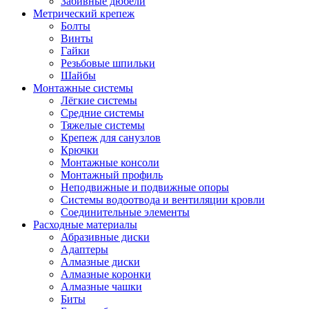
Забивные дюбели
Метрический крепеж
Болты
Винты
Гайки
Резьбовые шпильки
Шайбы
Монтажные системы
Лёгкие системы
Средние системы
Тяжелые системы
Крепеж для санузлов
Крючки
Монтажные консоли
Монтажный профиль
Неподвижные и подвижные опоры
Системы водоотвода и вентиляции кровли
Соединительные элементы
Расходные материалы
Абразивные диски
Адаптеры
Алмазные диски
Алмазные коронки
Алмазные чашки
Биты