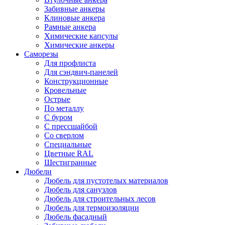
Забивные анкеры
Клиновые анкера
Рамные анкера
Химические капсулы
Химические анкеры
Саморезы
Для профлиста
Для сэндвич-панелей
Конструкционные
Кровельные
Острые
По металлу
С буром
С прессшайбой
Со сверлом
Специальные
Цветные RAL
Шестигранные
Дюбели
Дюбель для пустотелых материалов
Дюбель для санузлов
Дюбель для строительных лесов
Дюбель для термоизоляции
Дюбель фасадный