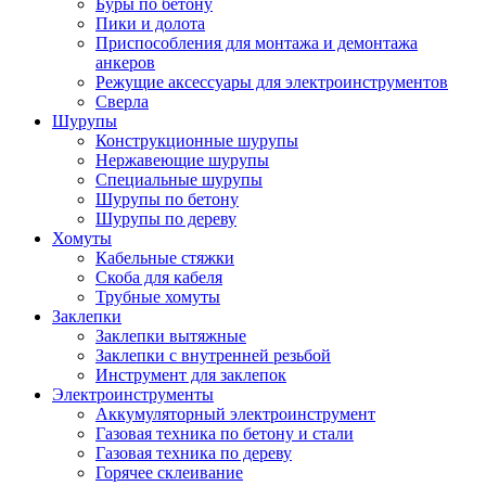
Буры по бетону
Пики и долота
Приспособления для монтажа и демонтажа
анкеров
Режущие аксессуары для электроинструментов
Сверла
Шурупы
Конструкционные шурупы
Нержавеющие шурупы
Специальные шурупы
Шурупы по бетону
Шурупы по дереву
Хомуты
Кабельные стяжки
Скоба для кабеля
Трубные хомуты
Заклепки
Заклепки вытяжные
Заклепки с внутренней резьбой
Инструмент для заклепок
Электроинструменты
Аккумуляторный электроинструмент
Газовая техника по бетону и стали
Газовая техника по дереву
Горячее склеивание