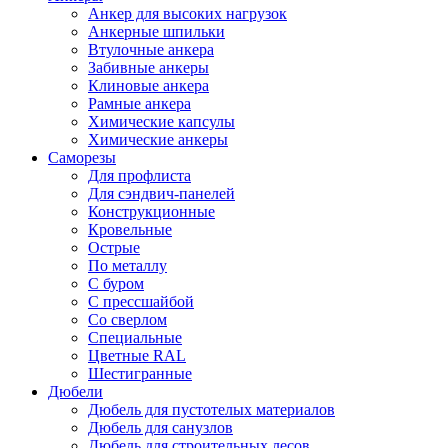
Анкер для высоких нагрузок
Анкерные шпильки
Втулочные анкера
Забивные анкеры
Клиновые анкера
Рамные анкера
Химические капсулы
Химические анкеры
Саморезы
Для профлиста
Для сэндвич-панелей
Конструкционные
Кровельные
Острые
По металлу
С буром
С прессшайбой
Со сверлом
Специальные
Цветные RAL
Шестигранные
Дюбели
Дюбель для пустотелых материалов
Дюбель для санузлов
Дюбель для строительных лесов