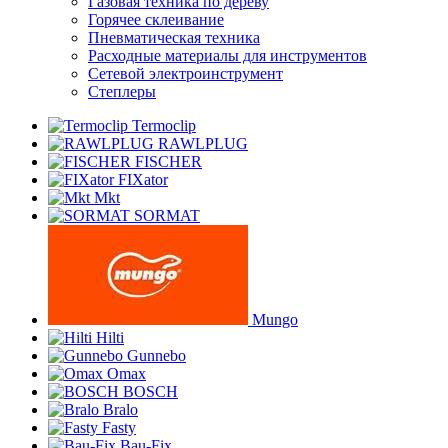
Газовая техника по дереву
Горячее склеивание
Пневматическая техника
Расходные материалы для инструментов
Сетевой электроинструмент
Степлеры
Termoclip
RAWLPLUG
FISCHER
FIXator
Mkt
SORMAT
Mungo
Hilti
Gunnebo
Omax
BOSCH
Bralo
Fasty
Bau-Fix