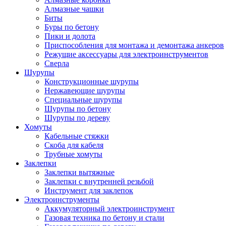
Алмазные чашки
Биты
Буры по бетону
Пики и долота
Приспособления для монтажа и демонтажа анкеров
Режущие аксессуары для электроинструментов
Сверла
Шурупы
Конструкционные шурупы
Нержавеющие шурупы
Специальные шурупы
Шурупы по бетону
Шурупы по дереву
Хомуты
Кабельные стяжки
Скоба для кабеля
Трубные хомуты
Заклепки
Заклепки вытяжные
Заклепки с внутренней резьбой
Инструмент для заклепок
Электроинструменты
Аккумуляторный электроинструмент
Газовая техника по бетону и стали