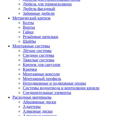
Дюбель для термоизоляции
Дюбель фасадный
Забивные дюбели
Метрический крепеж
Болты
Винты
Гайки
Резьбовые шпильки
Шайбы
Монтажные системы
Лёгкие системы
Средние системы
Тяжелые системы
Крепеж для санузлов
Крючки
Монтажные консоли
Монтажный профиль
Неподвижные и подвижные опоры
Системы водоотвода и вентиляции кровли
Соединительные элементы
Расходные материалы
Абразивные диски
Адаптеры
Алмазные диски
Алмазные коронки