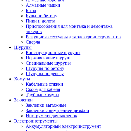
Алмазные чашки
Биты
Буры по бетону
Пики и долота
Приспособления для монтажа и демонтажа
анкеров
Режущие аксессуары для электроинструментов
Сверла
Шурупы
Конструкционные шурупы
Нержавеющие шурупы
Специальные шурупы
Шурупы по бетону
Шурупы по дереву
Хомуты
Кабельные стяжки
Скоба для кабеля
Трубные хомуты
Заклепки
Заклепки вытяжные
Заклепки с внутренней резьбой
Инструмент для заклепок
Электроинструменты
Аккумуляторный электроинструмент