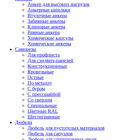
Анкер для высоких нагрузок
Анкерные шпильки
Втулочные анкера
Забивные анкеры
Клиновые анкера
Рамные анкера
Химические капсулы
Химические анкеры
Саморезы
Для профлиста
Для сэндвич-панелей
Конструкционные
Кровельные
Острые
По металлу
С буром
С прессшайбой
Со сверлом
Специальные
Цветные RAL
Шестигранные
Дюбели
Дюбель для пустотелых материалов
Дюбель для санузлов
Дюбель для строительных лесов