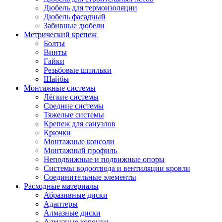
Дюбель для термоизоляции
Дюбель фасадный
Забивные дюбели
Метрический крепеж
Болты
Винты
Гайки
Резьбовые шпильки
Шайбы
Монтажные системы
Лёгкие системы
Средние системы
Тяжелые системы
Крепеж для санузлов
Крючки
Монтажные консоли
Монтажный профиль
Неподвижные и подвижные опоры
Системы водоотвода и вентиляции кровли
Соединительные элементы
Расходные материалы
Абразивные диски
Адаптеры
Алмазные диски
Алмазные коронки