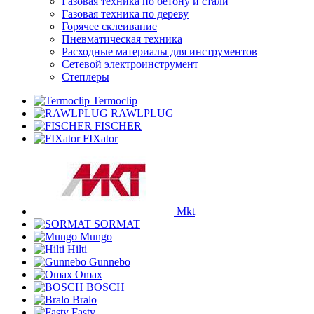
Газовая техника по бетону и стали
Газовая техника по дереву
Горячее склеивание
Пневматическая техника
Расходные материалы для инструментов
Сетевой электроинструмент
Степлеры
Termoclip
RAWLPLUG
FISCHER
FIXator
Mkt
SORMAT
Mungo
Hilti
Gunnebo
Omax
BOSCH
Bralo
Fasty