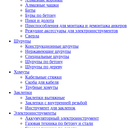
Алмазные чашки
Биты
Буры по бетону
Пики и долота
Приспособления для монтажа и демонтажа анкеров
Режущие аксессуары для электроинструментов
Сверла
Шурупы
Конструкционные шурупы
Нержавеющие шурупы
Специальные шурупы
Шурупы по бетону
Шурупы по дереву
Хомуты
Кабельные стяжки
Скоба для кабеля
Трубные хомуты
Заклепки
Заклепки вытяжные
Заклепки с внутренней резьбой
Инструмент для заклепок
Электроинструменты
Аккумуляторный электроинструмент
Газовая техника по бетону и стали