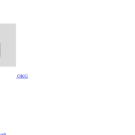
OKG
ций