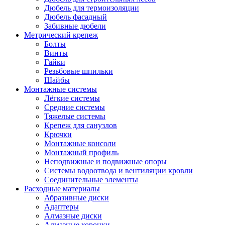
Дюбель для термоизоляции
Дюбель фасадный
Забивные дюбели
Метрический крепеж
Болты
Винты
Гайки
Резьбовые шпильки
Шайбы
Монтажные системы
Лёгкие системы
Средние системы
Тяжелые системы
Крепеж для санузлов
Крючки
Монтажные консоли
Монтажный профиль
Неподвижные и подвижные опоры
Системы водоотвода и вентиляции кровли
Соединительные элементы
Расходные материалы
Абразивные диски
Адаптеры
Алмазные диски
Алмазные коронки