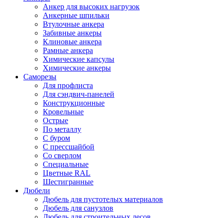
Анкер для высоких нагрузок
Анкерные шпильки
Втулочные анкера
Забивные анкеры
Клиновые анкера
Рамные анкера
Химические капсулы
Химические анкеры
Саморезы
Для профлиста
Для сэндвич-панелей
Конструкционные
Кровельные
Острые
По металлу
С буром
С прессшайбой
Со сверлом
Специальные
Цветные RAL
Шестигранные
Дюбели
Дюбель для пустотелых материалов
Дюбель для санузлов
Дюбель для строительных лесов