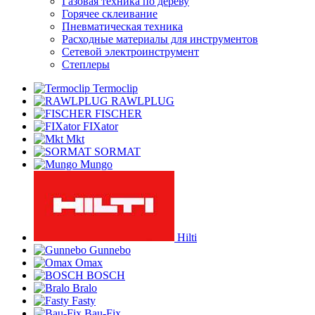
Газовая техника по дереву
Горячее склеивание
Пневматическая техника
Расходные материалы для инструментов
Сетевой электроинструмент
Степлеры
Termoclip
RAWLPLUG
FISCHER
FIXator
Mkt
SORMAT
Mungo
Hilti
Gunnebo
Omax
BOSCH
Bralo
Fasty
Bau-Fix