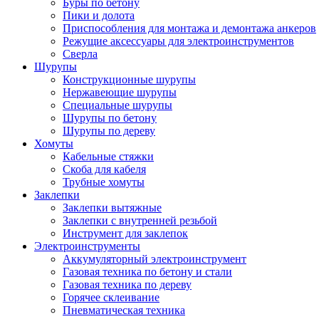
Буры по бетону
Пики и долота
Приспособления для монтажа и демонтажа анкеров
Режущие аксессуары для электроинструментов
Сверла
Шурупы
Конструкционные шурупы
Нержавеющие шурупы
Специальные шурупы
Шурупы по бетону
Шурупы по дереву
Хомуты
Кабельные стяжки
Скоба для кабеля
Трубные хомуты
Заклепки
Заклепки вытяжные
Заклепки с внутренней резьбой
Инструмент для заклепок
Электроинструменты
Аккумуляторный электроинструмент
Газовая техника по бетону и стали
Газовая техника по дереву
Горячее склеивание
Пневматическая техника