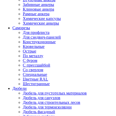
Забивные анкеры
Клиновые анкера
Рамные анкера
Химические капсулы
Химические анкеры
Саморезы
Для профлиста
Для сэндвич-панелей
Конструкционные
Кровельные
Острые
По металлу
С буром
С прессшайбой
Со сверлом
Специальные
Цветные RAL
Шестигранные
Дюбели
Дюбель для пустотелых материалов
Дюбель для санузлов
Дюбель для строительных лесов
Дюбель для термоизоляции
Дюбель фасадный