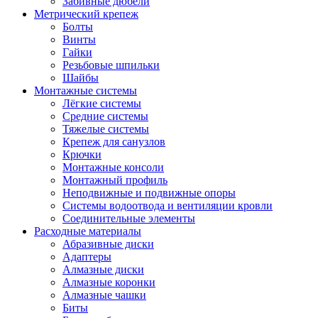
Забивные дюбели
Метрический крепеж
Болты
Винты
Гайки
Резьбовые шпильки
Шайбы
Монтажные системы
Лёгкие системы
Средние системы
Тяжелые системы
Крепеж для санузлов
Крючки
Монтажные консоли
Монтажный профиль
Неподвижные и подвижные опоры
Системы водоотвода и вентиляции кровли
Соединительные элементы
Расходные материалы
Абразивные диски
Адаптеры
Алмазные диски
Алмазные коронки
Алмазные чашки
Биты