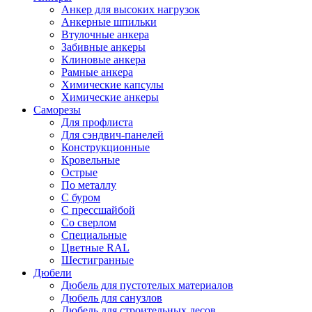
Анкер для высоких нагрузок
Анкерные шпильки
Втулочные анкера
Забивные анкеры
Клиновые анкера
Рамные анкера
Химические капсулы
Химические анкеры
Саморезы
Для профлиста
Для сэндвич-панелей
Конструкционные
Кровельные
Острые
По металлу
С буром
С прессшайбой
Со сверлом
Специальные
Цветные RAL
Шестигранные
Дюбели
Дюбель для пустотелых материалов
Дюбель для санузлов
Дюбель для строительных лесов