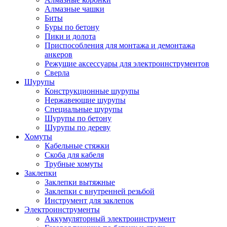
Алмазные чашки
Биты
Буры по бетону
Пики и долота
Приспособления для монтажа и демонтажа
анкеров
Режущие аксессуары для электроинструментов
Сверла
Шурупы
Конструкционные шурупы
Нержавеющие шурупы
Специальные шурупы
Шурупы по бетону
Шурупы по дереву
Хомуты
Кабельные стяжки
Скоба для кабеля
Трубные хомуты
Заклепки
Заклепки вытяжные
Заклепки с внутренней резьбой
Инструмент для заклепок
Электроинструменты
Аккумуляторный электроинструмент