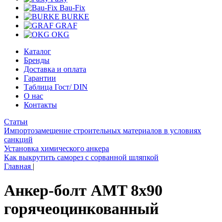
Bau-Fix
BURKE
GRAF
OKG
Каталог
Бренды
Доставка и оплата
Гарантии
Таблица Гост/ DIN
О нас
Контакты
Статьи
Импортозамещение строительных материалов в условиях
санкций
Установка химического анкера
Как выкрутить саморез с сорванной шляпкой
Главная
|
Анкер-болт AMT 8x90
горячеоцинкованный