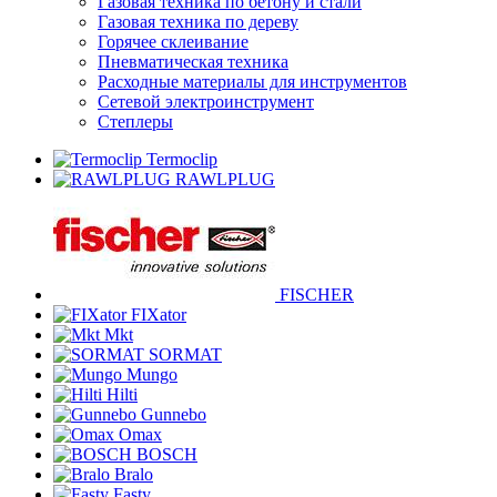
Газовая техника по бетону и стали
Газовая техника по дереву
Горячее склеивание
Пневматическая техника
Расходные материалы для инструментов
Сетевой электроинструмент
Степлеры
Termoclip
RAWLPLUG
FISCHER
FIXator
Mkt
SORMAT
Mungo
Hilti
Gunnebo
Omax
BOSCH
Bralo
Fasty