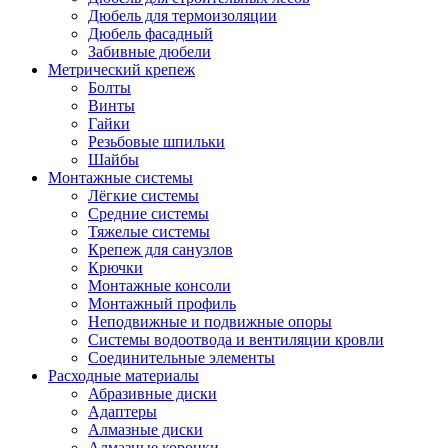
Дюбель для термоизоляции
Дюбель фасадный
Забивные дюбели
Метрический крепеж
Болты
Винты
Гайки
Резьбовые шпильки
Шайбы
Монтажные системы
Лёгкие системы
Средние системы
Тяжелые системы
Крепеж для санузлов
Крючки
Монтажные консоли
Монтажный профиль
Неподвижные и подвижные опоры
Системы водоотвода и вентиляции кровли
Соединительные элементы
Расходные материалы
Абразивные диски
Адаптеры
Алмазные диски
Алмазные коронки