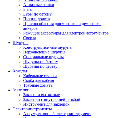
Алмазные чашки
Биты
Буры по бетону
Пики и долота
Приспособления для монтажа и демонтажа
анкеров
Режущие аксессуары для электроинструментов
Сверла
Шурупы
Конструкционные шурупы
Нержавеющие шурупы
Специальные шурупы
Шурупы по бетону
Шурупы по дереву
Хомуты
Кабельные стяжки
Скоба для кабеля
Трубные хомуты
Заклепки
Заклепки вытяжные
Заклепки с внутренней резьбой
Инструмент для заклепок
Электроинструменты
Аккумуляторный электроинструмент