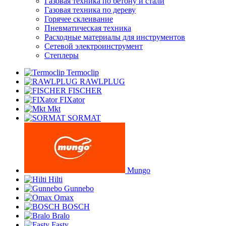
Газовая техника по бетону и стали
Газовая техника по дереву
Горячее склеивание
Пневматическая техника
Расходные материалы для инструментов
Сетевой электроинструмент
Степлеры
Termoclip
RAWLPLUG
FISCHER
FIXator
Mkt
SORMAT
Mungo
Hilti
Gunnebo
Omax
BOSCH
Bralo
Fasty