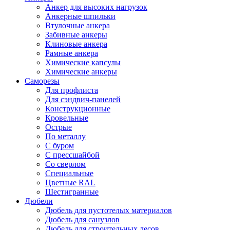
Анкер для высоких нагрузок
Анкерные шпильки
Втулочные анкера
Забивные анкеры
Клиновые анкера
Рамные анкера
Химические капсулы
Химические анкеры
Саморезы
Для профлиста
Для сэндвич-панелей
Конструкционные
Кровельные
Острые
По металлу
С буром
С прессшайбой
Со сверлом
Специальные
Цветные RAL
Шестигранные
Дюбели
Дюбель для пустотелых материалов
Дюбель для санузлов
Дюбель для строительных лесов