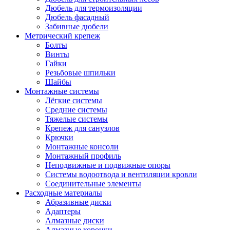
Дюбель для термоизоляции
Дюбель фасадный
Забивные дюбели
Метрический крепеж
Болты
Винты
Гайки
Резьбовые шпильки
Шайбы
Монтажные системы
Лёгкие системы
Средние системы
Тяжелые системы
Крепеж для санузлов
Крючки
Монтажные консоли
Монтажный профиль
Неподвижные и подвижные опоры
Системы водоотвода и вентиляции кровли
Соединительные элементы
Расходные материалы
Абразивные диски
Адаптеры
Алмазные диски
Алмазные коронки