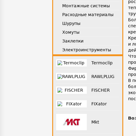
рос
Монтажные системы
теп
тру
Расходные материалы
Бол
Шурупы
спе
кре
Хомуты
Кре
Заклепки
и л
Электроинструменты
дей
Что
про
Termoclip
Фир
про
RAWLPLUG
В п
бол
FISCHER
эко
пос
FIXator
Во
Mkt