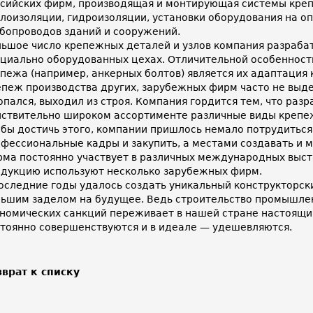
сийских фирм, производящая и монтирующая системы креп
лоизоляции, гидроизоляции, установки оборудования на о
бопроводов зданий и сооружений.
ьшое число крепежных деталей и узлов компания разрабат
циально оборудованных цехах. Отличительной особеннос
пежа (например, анкерных болтов) является их адаптация 
пеж производства других, зарубежных фирм часто не выд
опался, выходил из строя. Компания гордится тем, что разр
ствительно широком ассортименте различные виды крепе
бы достичь этого, компании пришлось немало потрудиться:
фессиональные кадры и закупить, а местами создавать и 
ма постоянно участвует в различных международных выст
дукцию используют несколько зарубежных фирм.
оследние годы удалось создать уникальный конструкторски
ьшим заделом на будущее. Ведь строительство промышлен
номических санкций переживает в нашей стране настоящий
тоянно совершенствуются и в идеале — удешевляются.
зврат к списку