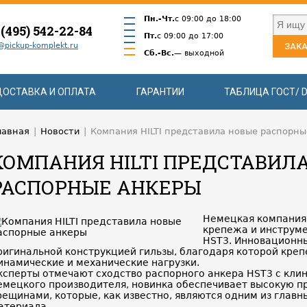
Пн.-Чт.
с 09:00 до 18:00
 (495) 542-22-84
Пт.
с 09:00 до 17:00
@pickup-komplekt.ru
ЗАКА
Сб.-Вс.
— выходной
ДОСТАВКА И ОПЛАТА
ГАРАНТИИ
ТАБЛИЦА ГОСТ/ D
лавная
|
Новости
|
Компания HILTI представила новые распорн
КОМПАНИЯ HILTI ПРЕДСТАВИЛ
РАСПОРНЫЕ АНКЕРЫ
Немецкая компания 
крепежа и инструме
HST3. Инновационны
ригинальной конструкцией гильзы, благодаря которой кр
инамические и механические нагрузки.
ксперты отмечают сходство распорного анкера HST3 с кли
емецкого производителя, новинка обеспечивает высокую пр
рещинами, которые, как известно, являются одним из главн
атериала.