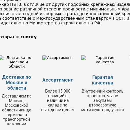
нкер HST3, в отличие от других подобных крепежных издел
снование различной степени прочности с минимальным кра
оссия стала одной из первых стран, где инновационный кр
а соответствие с межгосударственным стандартом ГОСТ, и
видетельство Министерства строительства РФ.
озврат к списку
Доставка по
Гарантия
Ассортимент
Москве и
качества
области
Более 15 000
Внутренний контроль
позиций в
качества: мы не
Доставляем по
наличии на
закупаем
Москве,
складе по
второсортную
Московской
выгодным ценам
метизную продукцию
области или до
терминала
транспортной
компании