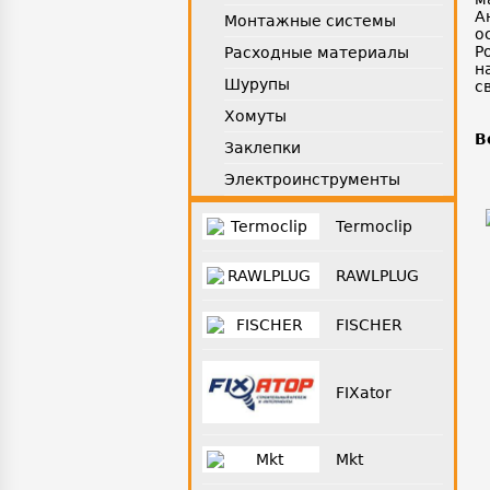
А
Монтажные системы
о
Р
Расходные материалы
н
Шурупы
с
Хомуты
В
Заклепки
Электроинструменты
Termoclip
RAWLPLUG
FISCHER
FIXator
Mkt