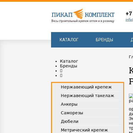
+7
info
КАТАЛОГ
БРЕНДЫ
Г
Каталог
Бренды
Нержавеющий крепеж
Нержавеющий такелаж
Анкеры
о
Саморезы
д
Э
Дюбели
н
т
Метрический крепеж
м