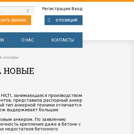
Регистрация
Вход
ЗАТЬ ЗВОНОК
0 ПОЗИЦИЙ
IN
О НАС
КОНТАКТЫ
ые анкеры
А НОВЫЕ
HILTI, занимающаяся производством
нтов, представила распорный анкер
й тип анкерной техники отличается
епеж выдерживает большие
новым анкером. По заявлению
очность крепления даже в бетоне с
ых недостатков бетонного