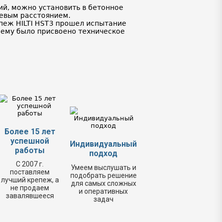
ий, можно установить в бетонное
евым расстоянием.
епеж HILTI HST3 прошел испытание
 ему было присвоено техническое
Более 15 лет
успешной
Индивидуальный
работы
подход
С 2007 г.
Умеем выслушать и
поставляем
подобрать решение
лучший крепеж, а
для самых сложных
не продаем
и оперативных
завалявшееся
задач